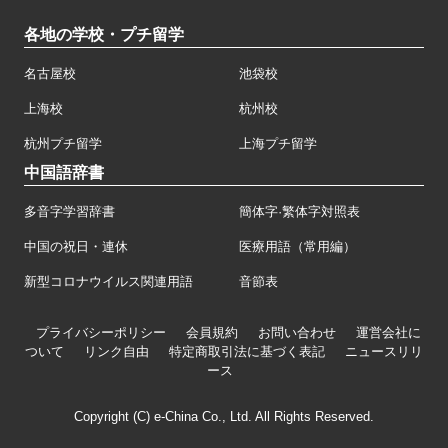
各地の学校・プチ留学
名古屋校
池袋校
上海校
杭州校
杭州プチ留学
上海プチ留学
中国語辞書
多音字学習辞書
簡体字·繁体字対照表
中国の祝日・連休
医療用語（常用編）
新型コロナウイルス関連用語
音節表
プライバシーポリシー
会員規約
お問い合わせ
運営会社に
ついて
リンク自由
特定商取引法に基づく表記
ニュースリリ
ース
Copyright (C) e-China Co., Ltd. All Rights Reserved.