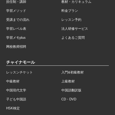
担任制・講師
教材・カリキュラム
学習メソッド
料金プラン
受講までの流れ
レッスン予約
学習レベル表
法人研修サービス
学習メモplus
よくあるご質問
网校教师招聘
チャイナモール
レッスンチケット
入門&初級教材
中級教材
上級教材
中国現代文学
中国語翻訳版
子ども中国語
CD・DVD
HSK検定