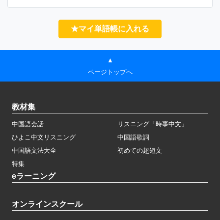
★マイ単語帳に入れる
▲
ページトップへ
教材集
中国語会話
リスニング「時事中文」
ひよこ中文リスニング
中国語歌詞
中国語文法大全
初めての超短文
特集
eラーニング
オンラインスクール