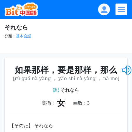
それなら
分類：
基本会話
如果那样，要是那样，那么
[rú guǒ nà yàng ， yào shi nà yàng ， nà me]
訳)
それなら
女
部首：
画数：
3
【そのた】 それなら