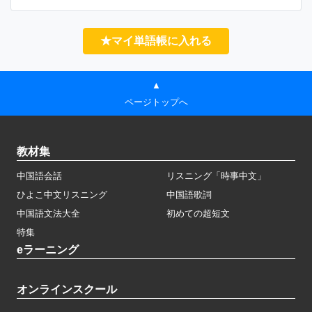
★マイ単語帳に入れる
▲
ページトップへ
教材集
中国語会話
リスニング「時事中文」
ひよこ中文リスニング
中国語歌詞
中国語文法大全
初めての超短文
特集
eラーニング
オンラインスクール