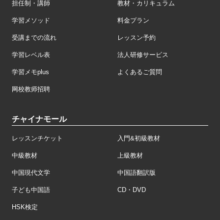
担任制・講師
教材・カリキュラム
学習メソッド
料金プラン
受講までの流れ
レッスン予約
学習レベル表
法人研修サービス
学習メモplus
よくあるご質問
网校教师招聘
チャイナモール
レッスンチケット
入門&初級教材
中級教材
上級教材
中国現代文学
中国語翻訳版
子ども中国語
CD・DVD
HSK検定