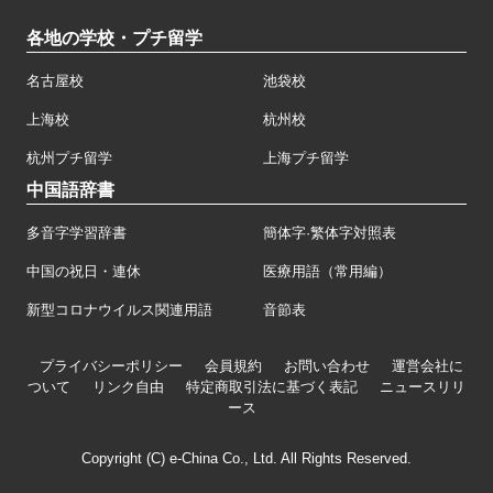
各地の学校・プチ留学
名古屋校
池袋校
上海校
杭州校
杭州プチ留学
上海プチ留学
中国語辞書
多音字学習辞書
簡体字·繁体字対照表
中国の祝日・連休
医療用語（常用編）
新型コロナウイルス関連用語
音節表
プライバシーポリシー
会員規約
お問い合わせ
運営会社に
ついて
リンク自由
特定商取引法に基づく表記
ニュースリリ
ース
Copyright (C) e-China Co., Ltd. All Rights Reserved.