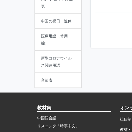
表
中国の祝日・連休
医療用語（常用
編）
新型コロナウイル
ス関連用語
音節表
教材集
オン
中国語会話
担任制
リスニング「時事中文」
教材・