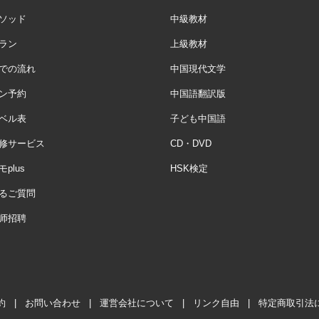
ソッド
中級教材
ラン
上級教材
での流れ
中国現代文学
ン予約
中国語翻訳版
ベル表
子ども中国語
修サービス
CD・DVD
plus
HSK検定
るご質問
师招聘
約
|
お問い合わせ
|
運営会社について
|
リンク自由
|
特定商取引法