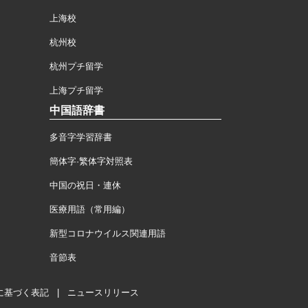
上海校
杭州校
杭州プチ留学
上海プチ留学
中国語辞書
多音字学習辞書
簡体字·繁体字対照表
中国の祝日・連休
医療用語（常用編）
新型コロナウイルス関連用語
音節表
に基づく表記
|
ニュースリリース