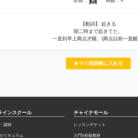
酉
部首：
画数：
9
【動詞】 起きる
朝二時まで起きてた。
一直到早上两点才睡。(两点以前一直醒
★マイ単語帳に入れる
ラインスクール
チャイナモール
・講師
レッスンチケット
カリキュラム
入門&初級教材