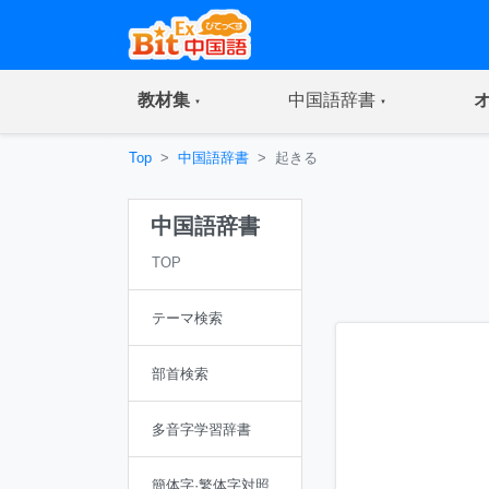
(current)
(current)
教材集
中国語辞書
Top
中国語辞書
起きる
中国語辞書
TOP
テーマ検索
部首検索
多音字学習辞書
簡体字·繁体字対照