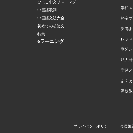
ひよこ中文リスニング
学習メ
中国語歌詞
中国語文法大全
料金プ
初めての超短文
受講ま
特集
レッス
eラーニング
学習レ
法人研
学習メモ
よくあ
网校教
プライバシーポリシー
|
会員規