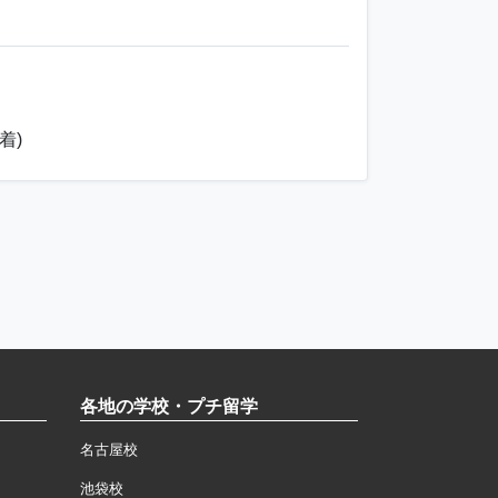
着)
各地の学校・プチ留学
名古屋校
池袋校