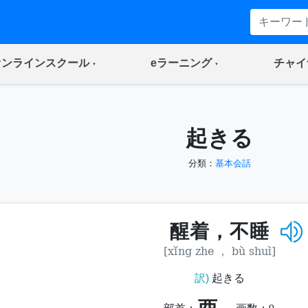
(current)
(current)
オンラインスクール
eラーニング
チャイ
起きる
分類：
基本会話
醒着，不睡
[xǐng zhe ， bù shuì]
訳)
起きる