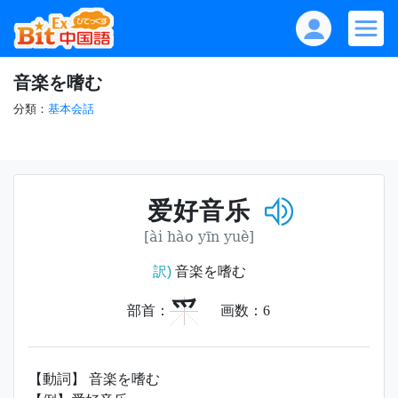
音楽を嗜む
分類：
基本会話
爱好音乐
[ài hào yīn yuè]
訳)
音楽を嗜む
爫
部首：
画数：
6
【動詞】 音楽を嗜む