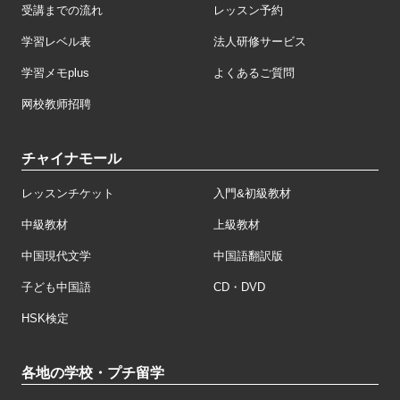
受講までの流れ
レッスン予約
学習レベル表
法人研修サービス
学習メモplus
よくあるご質問
网校教师招聘
チャイナモール
レッスンチケット
入門&初級教材
中級教材
上級教材
中国現代文学
中国語翻訳版
子ども中国語
CD・DVD
HSK検定
各地の学校・プチ留学