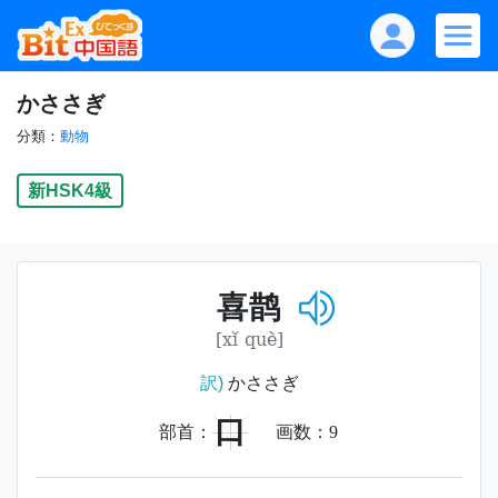
かささぎ
分類：
動物
新HSK4級
喜鹊
[xǐ què]
訳)
かささぎ
口
部首：
画数：
9