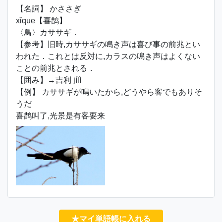
【名詞】 かささぎ
xǐque【喜鹊】
〈鳥〉カササギ．
【参考】旧時,カササギの鳴き声は喜び事の前兆とい
われた．これとは反対に,カラスの鳴き声はよくない
ことの前兆とされる．
【囲み】→吉利 jílì
【例】 カササギが鳴いたから,どうやら客でもありそ
うだ
喜鹊叫了,光景是有客要来
★マイ単語帳に入れる