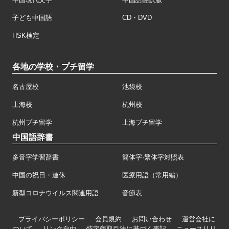
子ども中国語
CD・DVD
HSK検定
各地の学校・プチ留学
名古屋校
池袋校
上海校
杭州校
杭州プチ留学
上海プチ留学
中国語辞書
多音字学習辞書
簡体字·繁体字対照表
中国の祝日・連休
医療用語（常用編）
新型コロナウイルス関連用語
音節表
プライバシーポリシー
会員規約
お問い合わせ
運営会社に
ついて
リンク自由
特定商取引法に基づく表記
ニュースリリ