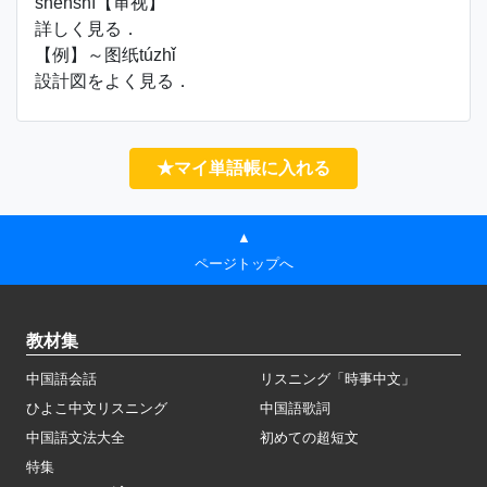
shěnshì【审视】
詳しく見る．
【例】～图纸túzhǐ
設計図をよく見る．
★マイ単語帳に入れる
▲
ページトップへ
教材集
中国語会話
リスニング「時事中文」
ひよこ中文リスニング
中国語歌詞
中国語文法大全
初めての超短文
特集