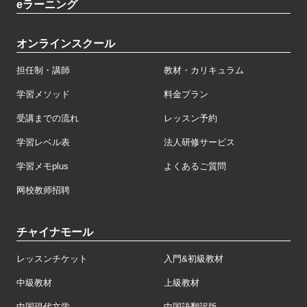
eラーニング
オンラインスクール
担任制・講師
教材・カリキュラム
学習メソッド
料金プラン
受講までの流れ
レッスン予約
学習レベル表
法人研修サービス
学習メモplus
よくあるご質問
网校教师招聘
チャイナモール
レッスンチケット
入門&初級教材
中級教材
上級教材
中国現代文学
中国語翻訳版