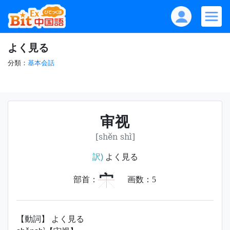
よく見る
分類：
基本会話
审视
[shěn shì]
訳)
よく見る
宀
部首：
画数：
5
【動詞】 よく見る