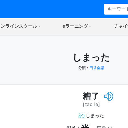
(current)
(current)
オンラインスクール
eラーニング
チャイ
しまった
分類：
日常会話
糟了
[zāo le]
訳)
しまった