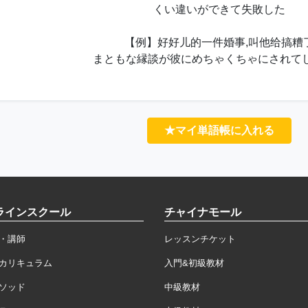
くい違いができて失敗した
【例】好好儿的一件婚事,叫他给搞糟
まともな縁談が彼にめちゃくちゃにされて
★マイ単語帳に入れる
ラインスクール
チャイナモール
・講師
レッスンチケット
カリキュラム
入門&初級教材
ソッド
中級教材