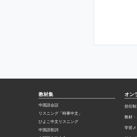
教材集
オン
中国語会話
担任制
リスニング「時事中文」
教材・
ひよこ中文リスニング
学習メ
中国語歌詞