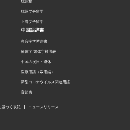
杭州校
杭州プチ留学
上海プチ留学
中国語辞書
多音字学習辞書
簡体字·繁体字対照表
中国の祝日・連休
医療用語（常用編）
新型コロナウイルス関連用語
音節表
に基づく表記
|
ニュースリリース