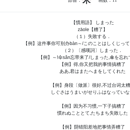
米
部首：
画数：
11
【慣用語】 しまった
zāole【糟了】
（１）失敗する．
【例】这件事你可别办bàn～/このことはしくじっ
（２）〔感嘆詞〕しまった．
【例】～!伞sǎn忘带来了/しまった,傘を忘
【例】得,你又把我的事情搞糟了
ああ,君はまたへまをしてくれた
【例】身段〔做派〕很好,不过台词太
しぐさはうまいがせりふはなっていな
【例】因为不习惯,一下子搞糟了
慣れぬこととて,たちまち失敗した
【例】阴错阳差地把事情弄糟了