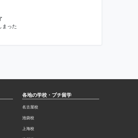
了
しまった
各地の学校・プチ留学
名古屋校
池袋校
上海校