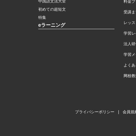
中国語文法大全
料金プ
初めての超短文
受講ま
特集
レッス
eラーニング
学習レ
法人研
学習メモ
よくあ
网校教
プライバシーポリシー
|
会員規