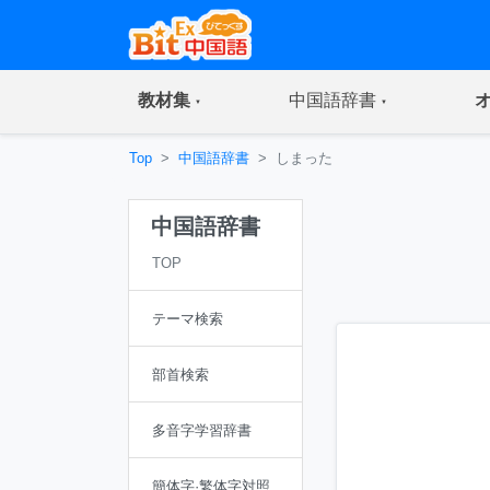
(current)
(current)
教材集
中国語辞書
Top
中国語辞書
しまった
中国語辞書
TOP
テーマ検索
部首検索
多音字学習辞書
簡体字·繁体字対照