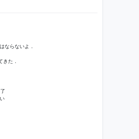
てはならないよ．
れてきた．
糟了
い