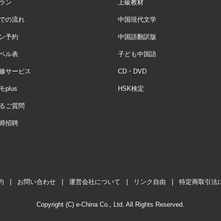
ラン
上級教材
での流れ
中国現代文学
ン予約
中国語翻訳版
ベル表
子ども中国語
修サービス
CD・DVD
plus
HSK検定
るご質問
师招聘
約
|
お問い合わせ
|
運営会社について
|
リンク自由
|
特定商取引法
Copyright (C) e-China Co., Ltd. All Rights Reserved.