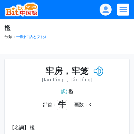
檻
分類：
一般(生活と文化)
牢房，牢笼
[láo fáng ， láo lóng]
訳)
檻
牛
部首：
画数：
3
【名詞】 檻