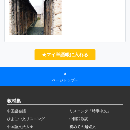
★マイ単語帳に入れる
▲
ページトップへ
教材集
中国語会話
リスニング「時事中文」
ひよこ中文リスニング
中国語歌詞
中国語文法大全
初めての超短文