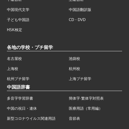
中国現代文学
中国語翻訳版
子ども中国語
CD・DVD
HSK検定
各地の学校・プチ留学
名古屋校
池袋校
上海校
杭州校
杭州プチ留学
上海プチ留学
中国語辞書
多音字学習辞書
簡体字·繁体字対照表
中国の祝日・連休
医療用語（常用編）
新型コロナウイルス関連用語
音節表