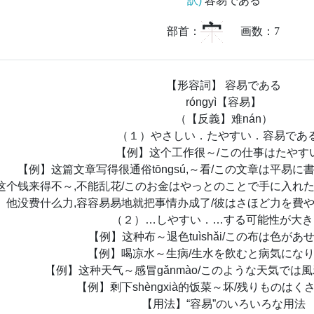
訳)
容易である
宀
部首：
画数：
7
【形容詞】 容易である
róngyì【容易】
（【反義】难nán）
（１）やさしい．たやすい．容易であ
【例】这个工作很～/この仕事はたやす
【例】这篇文章写得很通俗tōngsú,～看/この文章は平易に
这个钱来得不～,不能乱花/このお金はやっとのことで手に入れ
】他没费什么力,容容易易地就把事情办成了/彼はさほど力を費
（２）…しやすい．…する可能性が大き
【例】这种布～退色tuìshǎi/この布は色があ
【例】喝凉水～生病/生水を飲むと病気にな
【例】这种天气～感冒gǎnmào/このような天気では
【例】剩下shèngxià的饭菜～坏/残りものは
【用法】“容易”のいろいろな用法