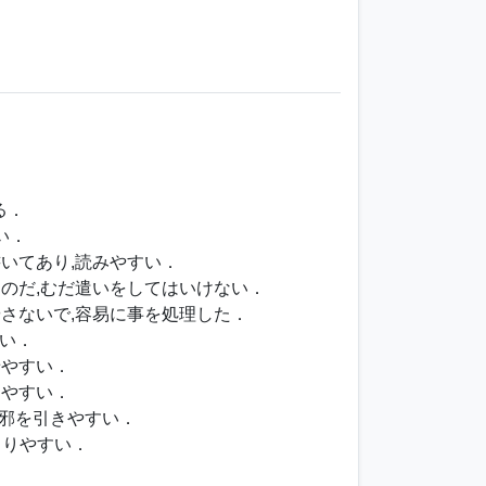
る．
い．
書いてあり,読みやすい．
たのだ,むだ遣いをしてはいけない．
やさないで,容易に事を処理した．
い．
せやすい．
りやすい．
風邪を引きやすい．
くさりやすい．