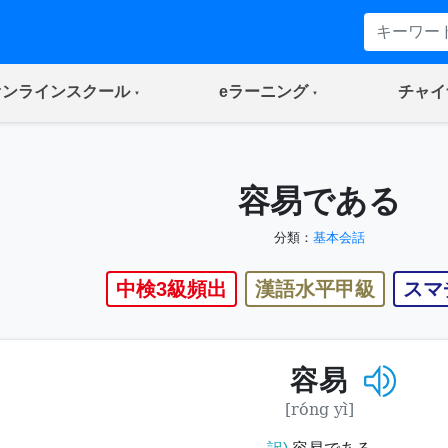
(current)
(current)
オンラインスクール
eラーニング
チャイ
容易である
分類：
基本会話
中検3級頻出
漢語水平甲級
スマ
容易
[róng yì]