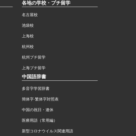
各地の学校・プチ留学
名古屋校
池袋校
上海校
杭州校
杭州プチ留学
上海プチ留学
中国語辞書
多音字学習辞書
簡体字·繁体字対照表
中国の祝日・連休
医療用語（常用編）
新型コロナウイルス関連用語