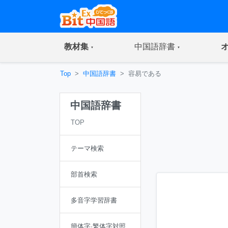
(current)
(current)
教材集
中国語辞書
Top
中国語辞書
容易である
中国語辞書
TOP
テーマ検索
部首検索
多音字学習辞書
簡体字·繁体字対照