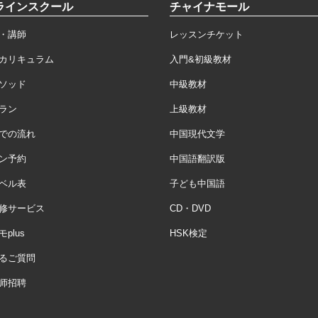
ラインスクール
チャイナモール
・講師
レッスンチケット
カリキュラム
入門&初級教材
ソッド
中級教材
ラン
上級教材
での流れ
中国現代文学
ン予約
中国語翻訳版
ベル表
子ども中国語
修サービス
CD・DVD
plus
HSK検定
るご質問
师招聘