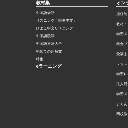
教材集
オン
中国語会話
担任制
リスニング「時事中文」
教材・
ひよこ中文リスニング
学習メ
中国語歌詞
中国語文法大全
料金プ
初めての超短文
受講ま
特集
レッス
eラーニング
学習レ
法人研
学習メモ
よくあ
网校教