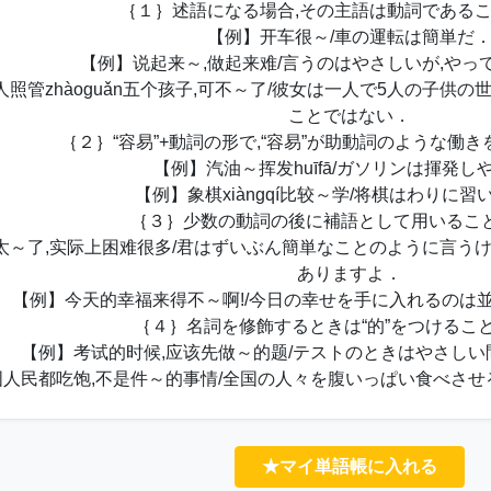
｛１｝述語になる場合,その主語は動詞である
【例】开车很～/車の運転は簡単だ
【例】说起来～,做起来难/言うのはやさしいが,やっ
照管zhàoguǎn五个孩子,可不～了/彼女は一人で5人の子供
ことではない．
｛２｝“容易”+動詞の形で,“容易”が助動詞のような働
【例】汽油～挥发huīfā/ガソリンは揮発し
【例】象棋xiàngqí比较～学/将棋はわりに習
｛３｝少数の動詞の後に補語として用いるこ
太～了,实际上困难很多/君はずいぶん簡単なことのように言う
ありますよ．
【例】今天的幸福来得不～啊!/今日の幸せを手に入れるのは
｛４｝名詞を修飾するときは“的”をつけるこ
【例】考试的时候,应该先做～的题/テストのときはやさし
国人民都吃饱,不是件～的事情/全国の人々を腹いっぱい食べさ
★マイ単語帳に入れる