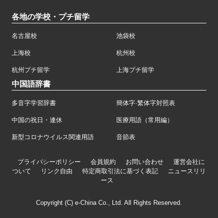
各地の学校・プチ留学
名古屋校
池袋校
上海校
杭州校
杭州プチ留学
上海プチ留学
中国語辞書
多音字学習辞書
簡体字·繁体字対照表
中国の祝日・連休
医療用語（常用編）
新型コロナウイルス関連用語
音節表
プライバシーポリシー
会員規約
お問い合わせ
運営会社に
ついて
リンク自由
特定商取引法に基づく表記
ニュースリリ
ース
Copyright (C) e-China Co., Ltd. All Rights Reserved.