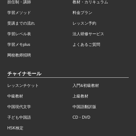
担任制・講師
教材・カリキュラム
学習メソッド
料金プラン
受講までの流れ
レッスン予約
学習レベル表
法人研修サービス
学習メモplus
よくあるご質問
网校教师招聘
チャイナモール
レッスンチケット
入門&初級教材
中級教材
上級教材
中国現代文学
中国語翻訳版
子ども中国語
CD・DVD
HSK検定