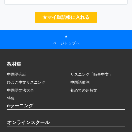
★マイ単語帳に入れる
▲
ページトップへ
教材集
中国語会話
リスニング「時事中文」
ひよこ中文リスニング
中国語歌詞
中国語文法大全
初めての超短文
特集
eラーニング
オンラインスクール