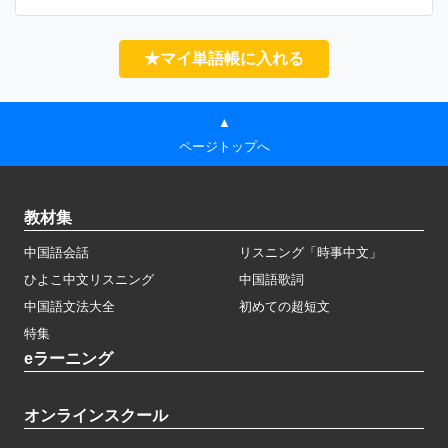
★マイ単語帳に入れる
▲
ページトップへ
教材集
中国語会話
リスニング「時事中文」
ひよこ中文リスニング
中国語歌詞
中国語文法大全
初めての超短文
特集
eラーニング
オンラインスクール