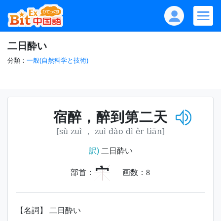
二日酔い
分類：
一般(自然科学と技術)
宿醉，醉到第二天
[sù zuì ， zuì dào dì èr tiān]
訳)
二日酔い
宀
部首：
画数：
8
【名詞】 二日酔い