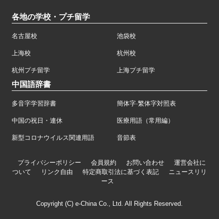
各地の学校・プチ留学
名古屋校
池袋校
上海校
杭州校
杭州プチ留学
上海プチ留学
中国語辞書
多音字学習辞書
簡体字·繁体字対照表
中国の祝日・連休
医療用語（常用編）
新型コロナウイルス関連用語
音節表
プライバシーポリシー
会員規約
お問い合わせ
運営会社に
ついて
リンク自由
特定商取引法に基づく表記
ニュースリリ
ース
Copyright (C) e-China Co., Ltd. All Rights Reserved.