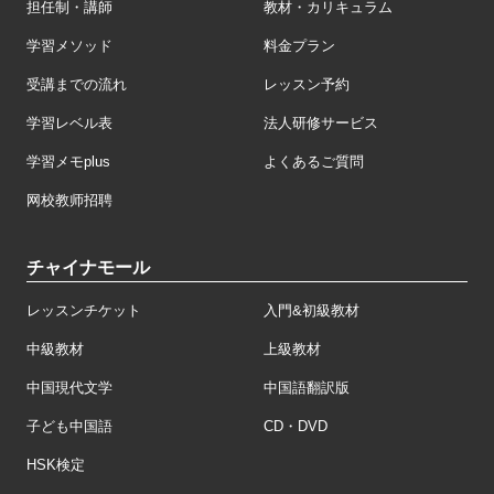
担任制・講師
教材・カリキュラム
学習メソッド
料金プラン
受講までの流れ
レッスン予約
学習レベル表
法人研修サービス
学習メモplus
よくあるご質問
网校教师招聘
チャイナモール
レッスンチケット
入門&初級教材
中級教材
上級教材
中国現代文学
中国語翻訳版
子ども中国語
CD・DVD
HSK検定