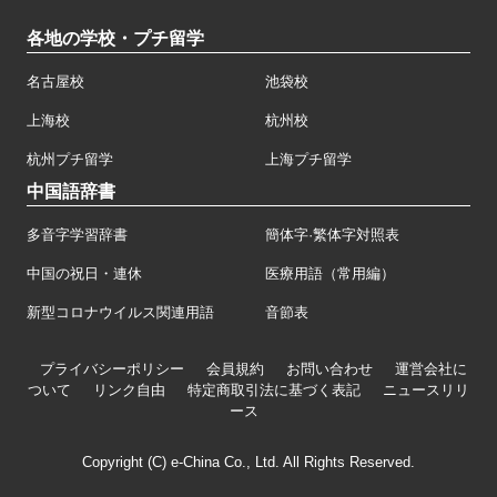
各地の学校・プチ留学
名古屋校
池袋校
上海校
杭州校
杭州プチ留学
上海プチ留学
中国語辞書
多音字学習辞書
簡体字·繁体字対照表
中国の祝日・連休
医療用語（常用編）
新型コロナウイルス関連用語
音節表
プライバシーポリシー
会員規約
お問い合わせ
運営会社に
ついて
リンク自由
特定商取引法に基づく表記
ニュースリリ
ース
Copyright (C) e-China Co., Ltd. All Rights Reserved.