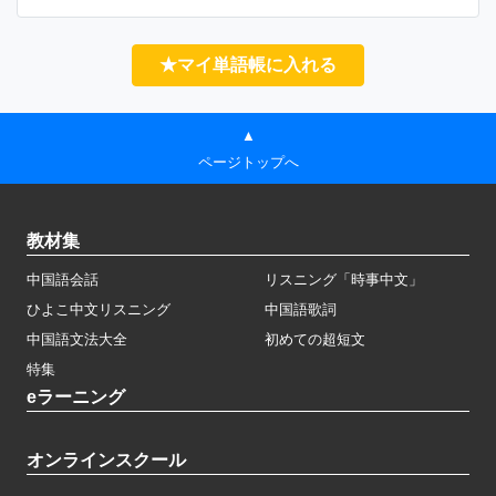
★マイ単語帳に入れる
▲
ページトップへ
教材集
中国語会話
リスニング「時事中文」
ひよこ中文リスニング
中国語歌詞
中国語文法大全
初めての超短文
特集
eラーニング
オンラインスクール