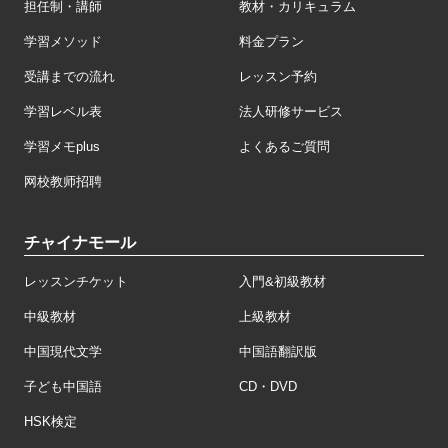
担任制・講師
教材・カリキュラム
学習メソッド
料金プラン
受講までの流れ
レッスン予約
学習レベル表
法人研修サービス
学習メモplus
よくあるご質問
网校教师招聘
チャイナモール
レッスンチケット
入門&初級教材
中級教材
上級教材
中国現代文学
中国語翻訳版
子ども中国語
CD・DVD
HSK検定