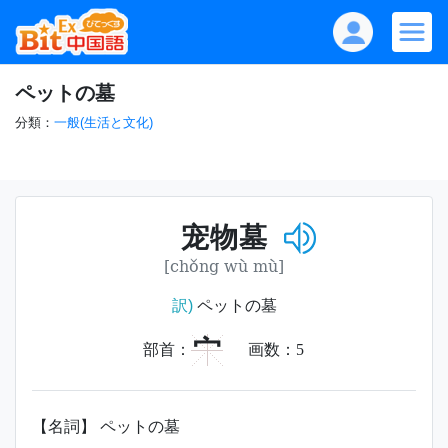
ペットの墓
分類：
一般(生活と文化)
宠物墓
[chǒng wù mù]
訳)
ペットの墓
宀
部首：
画数：
5
【名詞】 ペットの墓