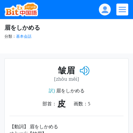
眉をしかめる
分類：
基本会話
皱眉
[zhòu méi]
訳)
眉をしかめる
皮
部首：
画数：
5
【動詞】 眉をしかめる