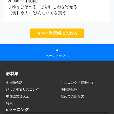
zhòuméi【皱眉】
まゆをひそめる．まゆにしわを寄せる．
【例】令人～/ひんしゅくを買う．
★マイ単語帳に入れる
▲
ページトップへ
教材集
中国語会話
リスニング「時事中文」
ひよこ中文リスニング
中国語歌詞
中国語文法大全
初めての超短文
特集
eラーニング