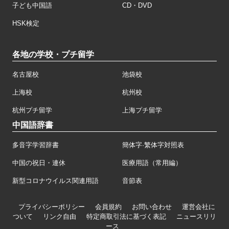
子ども中国語
CD・DVD
HSK検定
各地の学校・プチ留学
名古屋校
池袋校
上海校
杭州校
杭州プチ留学
上海プチ留学
中国語辞書
多音字学習辞書
簡体字·繁体字対照表
中国の祝日・連休
医療用語（常用編）
新型コロナウイルス関連用語
音節表
プライバシーポリシー
会員規約
お問い合わせ
運営会社に
ついて
リンク自由
特定商取引法に基づく表記
ニュースリリ
ース