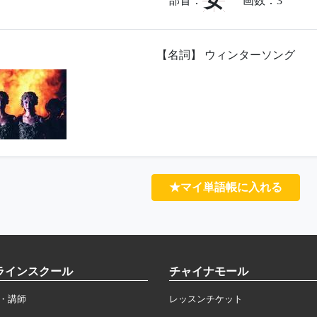
女
部首：
画数：
3
【名詞】 ウィンターソング
★マイ単語帳に入れる
ラインスクール
チャイナモール
・講師
レッスンチケット