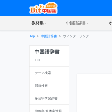
(current)
(current)
教材集
中国語辞書
Top
中国語辞書
ウィンターソング
中国語辞書
TOP
テーマ検索
部首検索
多音字学習辞書
簡体字·繁体字対照