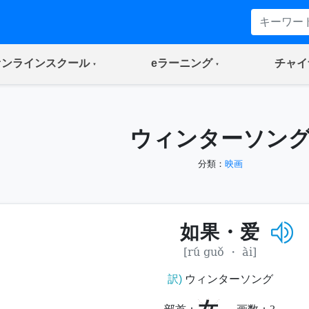
(current)
(current)
オンラインスクール
eラーニング
チャイ
ウィンターソン
分類：
映画
如果・爱
[rú guǒ ・ ài]
訳)
ウィンターソング