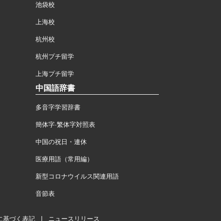
池袋校
上海校
杭州校
杭州プチ留学
上海プチ留学
中国語辞書
多音字学習辞書
簡体字·繁体字対照表
中国の祝日・連休
医療用語（常用編）
新型コロナウイルス関連用語
音節表
に基づく表記
|
ニュースリリース