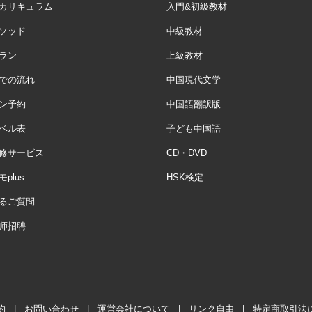
カリキュラム
入門&初級教材
ソッド
中級教材
ラン
上級教材
での流れ
中国現代文学
ン予約
中国語翻訳版
ベル表
子ども中国語
修サービス
CD・DVD
plus
HSK検定
るご質問
师招聘
約
|
お問い合わせ
|
運営会社について
|
リンク自由
|
特定商取引法