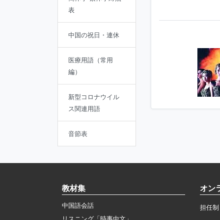
表
中国の祝日・連休
医療用語（常用
編）
新型コロナウイル
ス関連用語
音節表
教材集
オン
中国語会話
担任制
リスニング「時事中文」