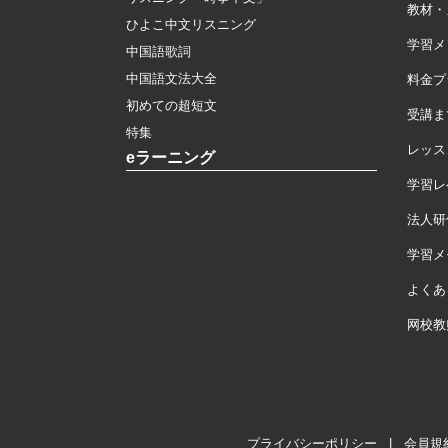
教材・
ひよこ中文リスニング
学習メ
中国語歌詞
中国語文法大全
料金プ
初めての超短文
受講ま
特集
レッス
eラーニング
学習レ
法人研
学習メモ
よくあ
网校教
プライバシーポリシー
|
会員規