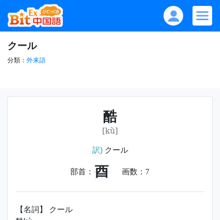
クール
分類：
外来語
酷
[kù]
訳)
クール
酉
部首：
画数：
7
【名詞】 クール