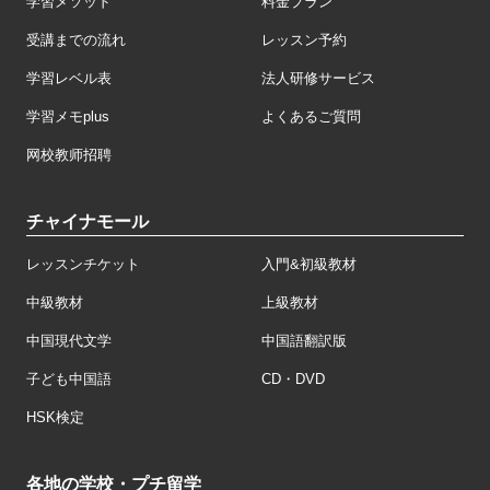
学習メソッド
料金プラン
受講までの流れ
レッスン予約
学習レベル表
法人研修サービス
学習メモplus
よくあるご質問
网校教师招聘
チャイナモール
レッスンチケット
入門&初級教材
中級教材
上級教材
中国現代文学
中国語翻訳版
子ども中国語
CD・DVD
HSK検定
各地の学校・プチ留学