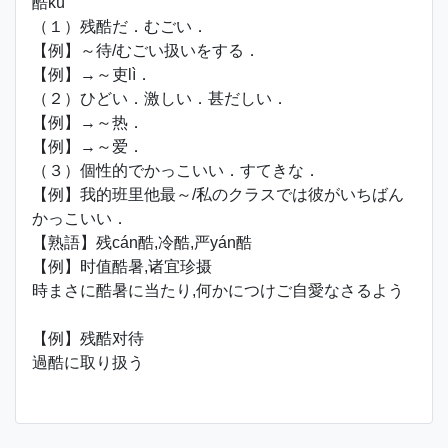
酷kù
（１）残酷だ．むごい．
【例】～待/むごい扱いをする．
【例】→～吏lì．
（２）ひどい．激しい．甚だしい．
【例】→～热．
【例】→～爱．
（３）個性的でかっこいい．すてきな．
【例】我的班里他最～/私のクラスでは彼がいちばん
かっこいい．
【熟語】残cán酷,冷酷,严yán酷
【例】时值酷暑,诸宜珍摄
時まさに酷暑に当たり,何かにつけご自愛なさるよう
【例】残酷对待
過酷に取り扱う