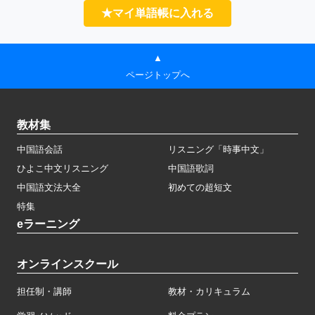
★マイ単語帳に入れる
▲
ページトップへ
教材集
中国語会話
リスニング「時事中文」
ひよこ中文リスニング
中国語歌詞
中国語文法大全
初めての超短文
特集
eラーニング
オンラインスクール
担任制・講師
教材・カリキュラム