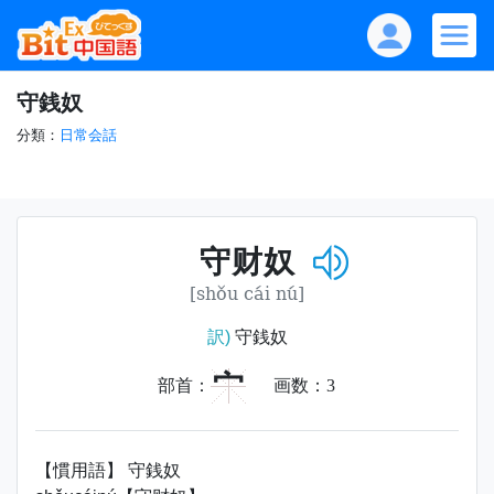
守銭奴
分類：
日常会話
守财奴
[shǒu cái nú]
訳)
守銭奴
宀
部首：
画数：
3
【慣用語】 守銭奴