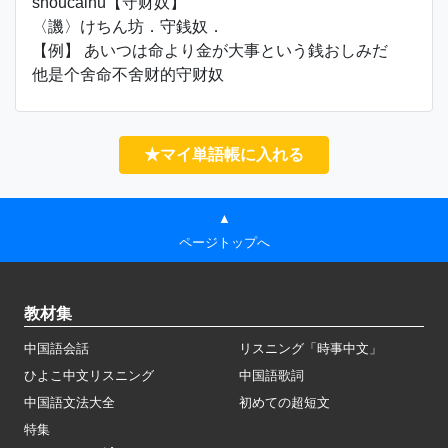
shǒucáinú【守财奴】
〈譏〉けちん坊．守銭奴．
【例】 あいつは命より金が大事という銭おしみだ
他是个舍命不舍财的守财奴
★マイ単語帳に入れる
▲
ページトップへ
教材集
中国語会話
リスニング「時事中文」
ひよこ中文リスニング
中国語歌詞
中国語文法大全
初めての超短文
特集