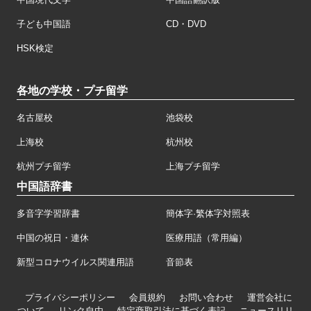
子ども中国語
CD・DVD
HSK検定
各地の学校・プチ留学
名古屋校
池袋校
上海校
杭州校
杭州プチ留学
上海プチ留学
中国語辞書
多音字学習辞書
簡体字·繁体字対照表
中国の祝日・連休
医療用語（常用編）
新型コロナウイルス関連用語
音節表
プライバシーポリシー
会員規約
お問い合わせ
運営会社に
ついて
リンク自由
特定商取引法に基づく表記
ニュースリリ