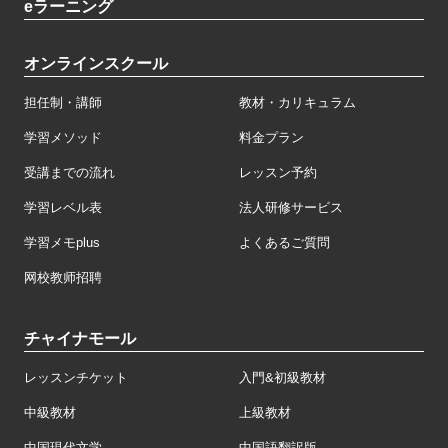
eラーニング
オンラインスクール
担任制・講師
教材・カリキュラム
学習メソッド
料金プラン
受講までの流れ
レッスン予約
学習レベル表
法人研修サービス
学習メモplus
よくあるご質問
网校教师招聘
チャイナモール
レッスンチケット
入門&初級教材
中級教材
上級教材
中国現代文学
中国語翻訳版