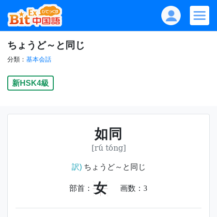
ちょうど～と同じ
分類：
基本会話
新HSK4級
如同
[rú tóng]
訳)
ちょうど～と同じ
女
部首：
画数：
3