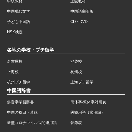
中級教材
上級教材
中国現代文学
中国語翻訳版
子ども中国語
CD・DVD
HSK検定
各地の学校・プチ留学
名古屋校
池袋校
上海校
杭州校
杭州プチ留学
上海プチ留学
中国語辞書
多音字学習辞書
簡体字·繁体字対照表
中国の祝日・連休
医療用語（常用編）
新型コロナウイルス関連用語
音節表