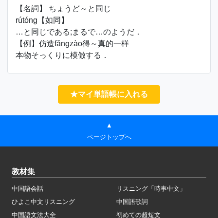
【名詞】 ちょうど～と同じ
rútóng【如同】
…と同じである;まるで…のようだ．
【例】仿造fǎngzào得～真的一样
本物そっくりに模倣する．
★マイ単語帳に入れる
▲
ページトップへ
教材集
中国語会話
リスニング「時事中文」
ひよこ中文リスニング
中国語歌詞
中国語文法大全
初めての超短文