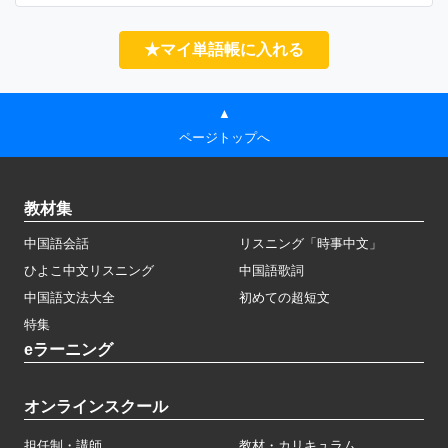
★マイ単語帳に入れる
▲
ページトップへ
教材集
中国語会話
リスニング「時事中文」
ひよこ中文リスニング
中国語歌詞
中国語文法大全
初めての超短文
特集
eラーニング
オンラインスクール
担任制・講師
教材・カリキュラム