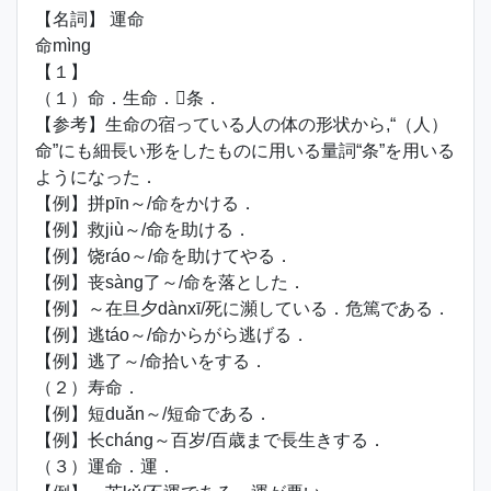
【名詞】 運命
命mìng
【１】
（１）命．生命．条．
【参考】生命の宿っている人の体の形状から,“（人）
命”にも細長い形をしたものに用いる量詞“条”を用いる
ようになった．
【例】拼pīn～/命をかける．
【例】救jiù～/命を助ける．
【例】饶ráo～/命を助けてやる．
【例】丧sàng了～/命を落とした．
【例】～在旦夕dànxī/死に瀕している．危篤である．
【例】逃táo～/命からがら逃げる．
【例】逃了～/命拾いをする．
（２）寿命．
【例】短duǎn～/短命である．
【例】长cháng～百岁/百歳まで長生きする．
（３）運命．運．