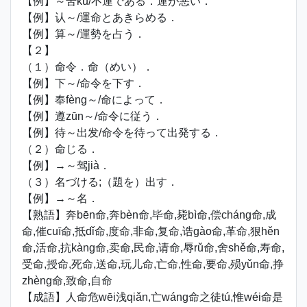
【例】～苦kǔ/不運である．運が悪い．
【例】认～/運命とあきらめる．
【例】算～/運勢を占う．
【２】
（１）命令．命（めい）．
【例】下～/命令を下す．
【例】奉fèng～/命によって．
【例】遵zūn～/命令に従う．
【例】待～出发/命令を待って出発する．
（２）命じる．
【例】→～驾jià．
（３）名づける;（題を）出す．
【例】→～名．
【熟語】奔bēn命,奔bèn命,毕命,毙bì命,偿cháng命,成
命,催cuī命,抵dǐ命,度命,非命,复命,诰gào命,革命,狠hěn
命,活命,抗kàng命,卖命,民命,请命,辱rǔ命,舍shě命,寿命,
受命,授命,死命,送命,玩儿命,亡命,性命,要命,殒yǔn命,挣
zhèng命,致命,自命
【成語】人命危wēi浅qiǎn,亡wáng命之徒tú,惟wéi命是