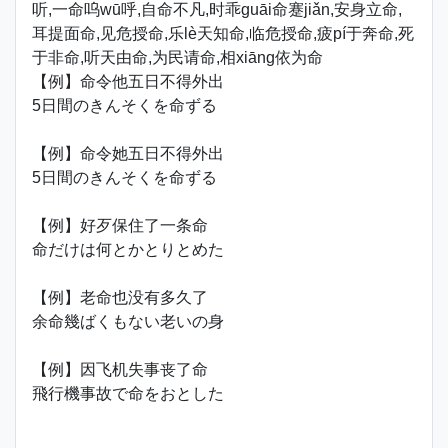
听,一命呜wū呼,自命不凡,时乖guāi命蹇jiǎn,安身立命,
耳提面命,见危授命,乐lè天知命,临危授命,疲pí于奔命,死
于非命,听天由命,为民请命,相xiāng依为命
【例】命令他五日不得外出
5日間のきんそくを命ずる
【例】命令她五日不得外出
5日間のきんそくを命ずる
【例】好歹保住了一条命
命だけは何とかとりとめた
【例】老命也没有多久了
余命幾ばくもない老いの身
【例】因飞机失事丧了命
飛行機事故で命をおとした