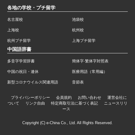
各地の学校・プチ留学
名古屋校
池袋校
上海校
杭州校
杭州プチ留学
上海プチ留学
中国語辞書
多音字学習辞書
簡体字·繁体字対照表
中国の祝日・連休
医療用語（常用編）
新型コロナウイルス関連用語
音節表
プライバシーポリシー
会員規約
お問い合わせ
運営会社に
ついて
リンク自由
特定商取引法に基づく表記
ニュースリリ
ース
Copyright (C) e-China Co., Ltd. All Rights Reserved.