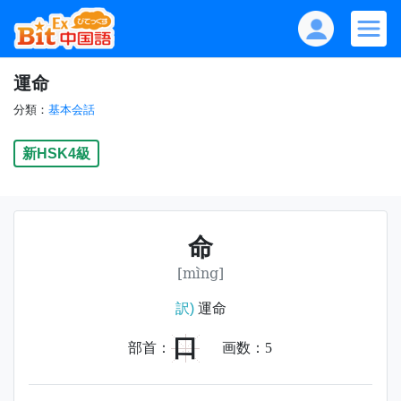
運命
分類：
基本会話
新HSK4級
命
[mìng]
訳)
運命
口
部首：
画数：
5