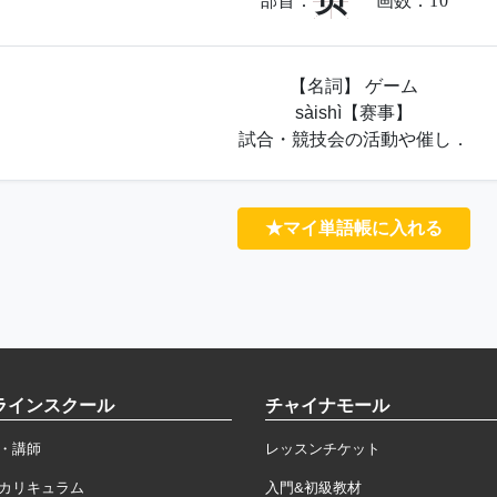
贝
部首：
画数：
10
【名詞】 ゲーム
sàishì【赛事】
試合・競技会の活動や催し．
★マイ単語帳に入れる
ラインスクール
チャイナモール
・講師
レッスンチケット
カリキュラム
入門&初級教材