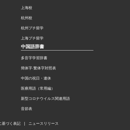
上海校
杭州校
杭州プチ留学
上海プチ留学
中国語辞書
多音字学習辞書
簡体字·繁体字対照表
中国の祝日・連休
医療用語（常用編）
新型コロナウイルス関連用語
音節表
に基づく表記
|
ニュースリリース