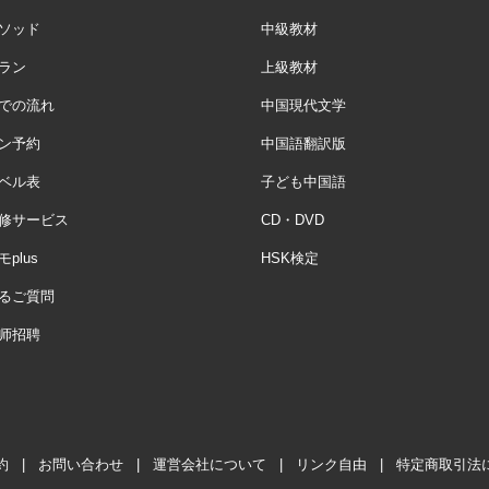
ソッド
中級教材
ラン
上級教材
での流れ
中国現代文学
ン予約
中国語翻訳版
ベル表
子ども中国語
修サービス
CD・DVD
plus
HSK検定
るご質問
师招聘
約
|
お問い合わせ
|
運営会社について
|
リンク自由
|
特定商取引法