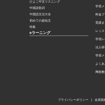
ひよこ中文リスニング
学習メ
中国語歌詞
中国語文法大全
料金プ
初めての超短文
受講ま
特集
レッス
eラーニング
学習レ
法人研
学習メモ
よくあ
网校教
プライバシーポリシー
|
会員規