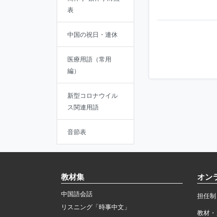
表
中国の祝日・連休
医療用語（常用
編）
新型コロナウイル
ス関連用語
音節表
教材集
オン
中国語会話
担任制
リスニング「時事中文」
教材・