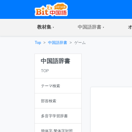
(current)
(current)
教材集
中国語辞書
Top
中国語辞書
ゲーム
中国語辞書
TOP
テーマ検索
部首検索
多音字学習辞書
簡体字·繁体字対照