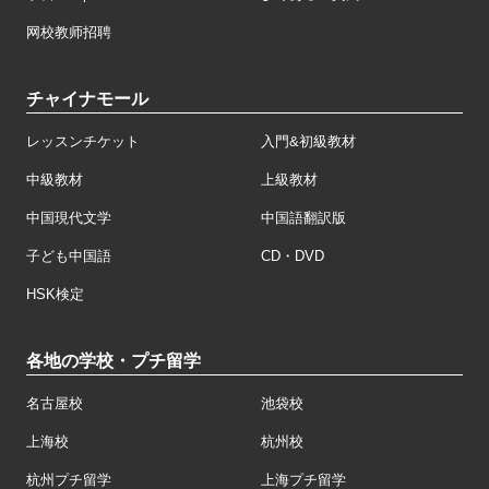
网校教师招聘
チャイナモール
レッスンチケット
入門&初級教材
中級教材
上級教材
中国現代文学
中国語翻訳版
子ども中国語
CD・DVD
HSK検定
各地の学校・プチ留学
名古屋校
池袋校
上海校
杭州校
杭州プチ留学
上海プチ留学