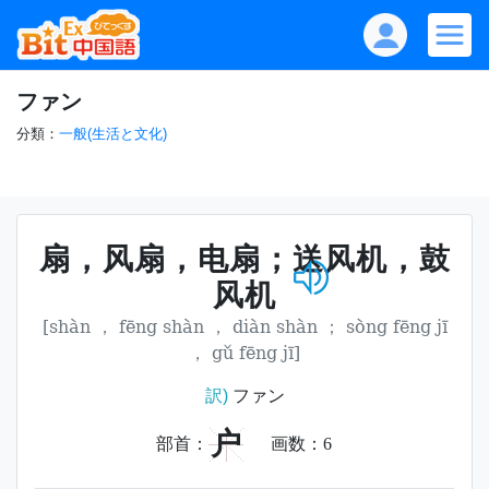
ファン
分類：
一般(生活と文化)
扇，风扇，电扇；送风机，鼓
风机
[shàn ， fēng shàn ， diàn shàn ； sòng fēng jī
， gǔ fēng jī]
訳)
ファン
户
部首：
画数：
6