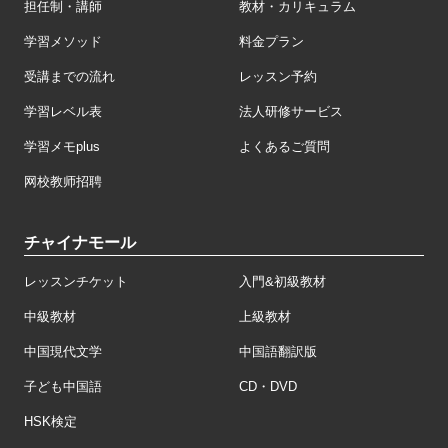
担任制・講師
教材・カリキュラム
学習メソッド
料金プラン
受講までの流れ
レッスン予約
学習レベル表
法人研修サービス
学習メモplus
よくあるご質問
网校教师招聘
チャイナモール
レッスンチケット
入門&初級教材
中級教材
上級教材
中国現代文学
中国語翻訳版
子ども中国語
CD・DVD
HSK検定