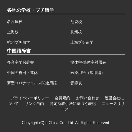
各地の学校・プチ留学
名古屋校
池袋校
上海校
杭州校
杭州プチ留学
上海プチ留学
中国語辞書
多音字学習辞書
簡体字·繁体字対照表
中国の祝日・連休
医療用語（常用編）
新型コロナウイルス関連用語
音節表
プライバシーポリシー
会員規約
お問い合わせ
運営会社に
ついて
リンク自由
特定商取引法に基づく表記
ニュースリリ
ース
Copyright (C) e-China Co., Ltd. All Rights Reserved.