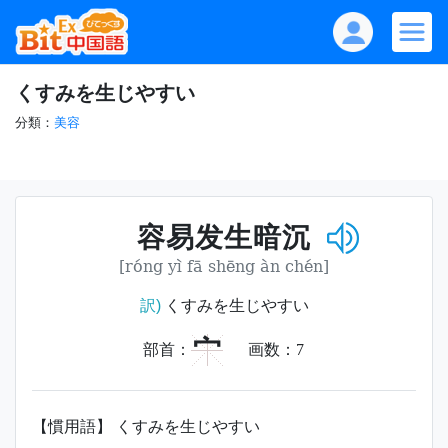
くすみを生じやすい
分類：
美容
容易发生暗沉
[róng yì fā shēng àn chén]
訳)
くすみを生じやすい
宀
部首：
画数：
7
【慣用語】 くすみを生じやすい