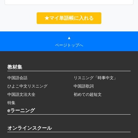
★マイ単語帳に入れる
▲
ページトップへ
教材集
中国語会話
リスニング「時事中文」
ひよこ中文リスニング
中国語歌詞
中国語文法大全
初めての超短文
特集
eラーニング
オンラインスクール