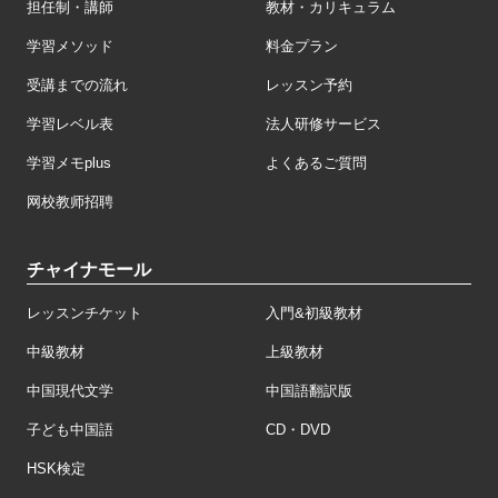
担任制・講師
教材・カリキュラム
学習メソッド
料金プラン
受講までの流れ
レッスン予約
学習レベル表
法人研修サービス
学習メモplus
よくあるご質問
网校教师招聘
チャイナモール
レッスンチケット
入門&初級教材
中級教材
上級教材
中国現代文学
中国語翻訳版
子ども中国語
CD・DVD
HSK検定