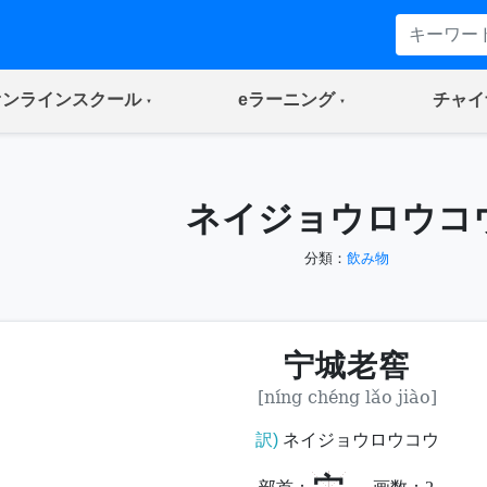
(current)
(current)
オンラインスクール
eラーニング
チャイ
ネイジョウロウコ
分類：
飲み物
宁城老窖
[níng chéng lǎo jiào]
訳)
ネイジョウロウコウ