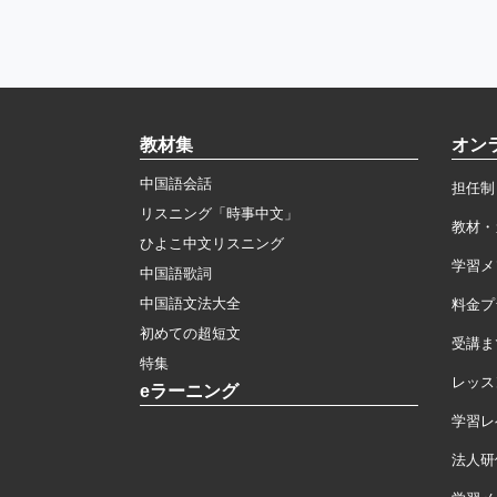
教材集
オン
中国語会話
担任制
リスニング「時事中文」
教材・
ひよこ中文リスニング
学習メ
中国語歌詞
中国語文法大全
料金プ
初めての超短文
受講ま
特集
レッス
eラーニング
学習レ
法人研