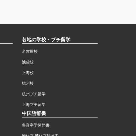
各地の学校・プチ留学
名古屋校
池袋校
上海校
杭州校
杭州プチ留学
上海プチ留学
中国語辞書
多音字学習辞書
簡体字·繁体字対照表