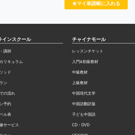
★マイ単語帳に入れる
ラインスクール
チャイナモール
・講師
レッスンチケット
カリキュラム
入門&初級教材
ソッド
中級教材
ラン
上級教材
での流れ
中国現代文学
ン予約
中国語翻訳版
ベル表
子ども中国語
修サービス
CD・DVD