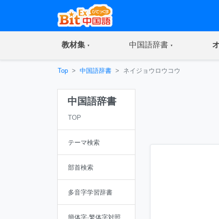
(current)
(current)
教材集
中国語辞書
Top
中国語辞書
ネイジョウロウコウ
中国語辞書
TOP
テーマ検索
部首検索
多音字学習辞書
簡体字·繁体字対照