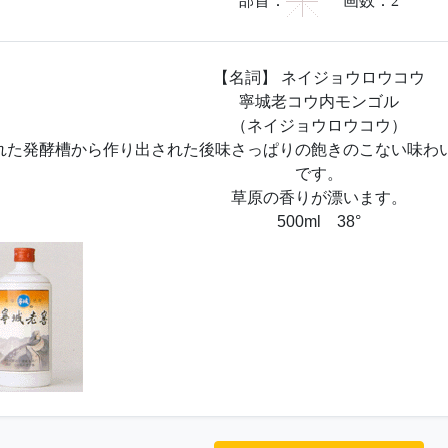
宀
部首：
画数：
2
【名詞】 ネイジョウロウコウ
寧城老コウ内モンゴル
（ネイジョウロウコウ）
れた発酵槽から作り出された後味さっぱりの飽きのこない味わ
です。
草原の香りが漂います。
500ml 38°