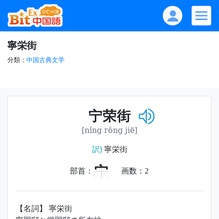
寧栄街
分類：
中国古典文学
宁荣街
[níng róng jiē]
訳)
寧栄街
宀
部首：
画数：
2
【名詞】 寧栄街