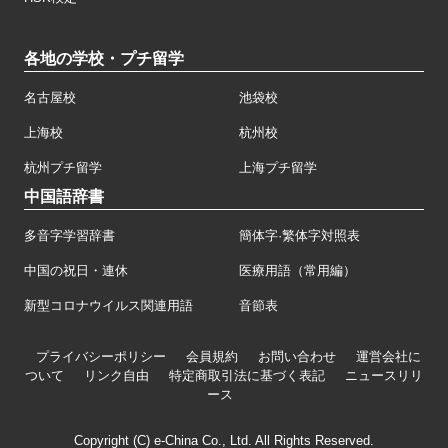
各地の学校・プチ留学
名古屋校
池袋校
上海校
杭州校
杭州プチ留学
上海プチ留学
中国語辞書
多音字学習辞書
簡体字·繁体字対照表
中国の祝日・連休
医療用語（常用編）
新型コロナウイルス関連用語
音節表
プライバシーポリシー
会員規約
お問い合わせ
運営会社に
ついて
リンク自由
特定商取引法に基づく表記
ニュースリリ
ース
Copyright (C) e-China Co., Ltd. All Rights Reserved.