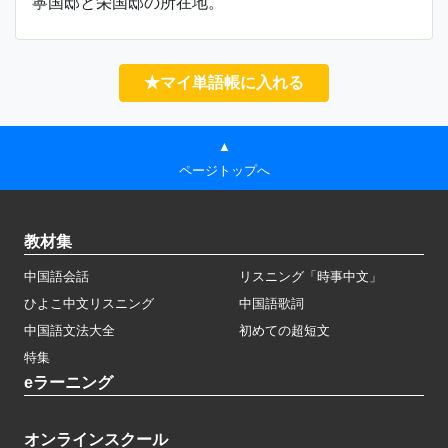
寧国邸と栄国邸の所在地。
★マイ単語帳に入れる
▲
ページトップへ
教材集
中国語会話
リスニング「時事中文」
ひよこ中文リスニング
中国語歌詞
中国語文法大全
初めての超短文
特集
eラーニング
オンラインスクール