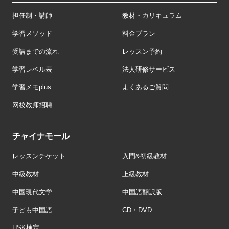
担任制・講師
教材・カリキュラム
学習メソッド
料金プラン
受講までの流れ
レッスン予約
学習レベル表
法人研修サービス
学習メモplus
よくあるご質問
网校教师招聘
チャイナモール
レッスンチケット
入門&初級教材
中級教材
上級教材
中国現代文学
中国語翻訳版
子ども中国語
CD・DVD
HSK検定