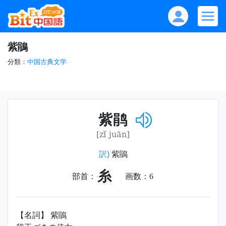
紫鵑
分類：
中国古典文学
紫鹃
[zǐ juān]
訳)
紫鵑
糸
部首：
画数：
6
【名詞】 紫鵑