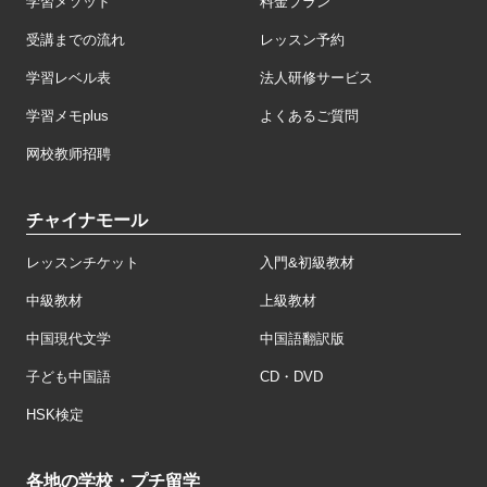
学習メソッド
料金プラン
受講までの流れ
レッスン予約
学習レベル表
法人研修サービス
学習メモplus
よくあるご質問
网校教师招聘
チャイナモール
レッスンチケット
入門&初級教材
中級教材
上級教材
中国現代文学
中国語翻訳版
子ども中国語
CD・DVD
HSK検定
各地の学校・プチ留学