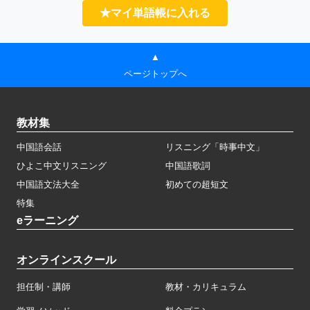
★マイ単語帳に入れる
▲
ページトップへ
教材集
中国語会話
リスニング「時事中文」
ひよこ中文リスニング
中国語歌詞
中国語文法大全
初めての超短文
特集
eラーニング
オンラインスクール
担任制・講師
教材・カリキュラム