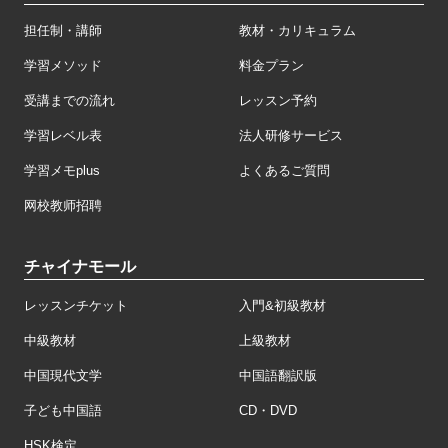
担任制・講師
教材・カリキュラム
学習メソッド
料金プラン
受講までの流れ
レッスン予約
学習レベル表
法人研修サービス
学習メモplus
よくあるご質問
网校教师招聘
チャイナモール
レッスンチケット
入門&初級教材
中級教材
上級教材
中国現代文学
中国語翻訳版
子ども中国語
CD・DVD
HSK検定