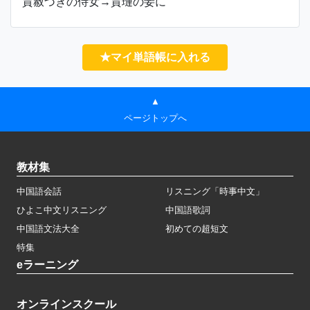
賈赦づきの侍女→賈璉の妾に
★マイ単語帳に入れる
▲
ページトップへ
教材集
中国語会話
リスニング「時事中文」
ひよこ中文リスニング
中国語歌詞
中国語文法大全
初めての超短文
特集
eラーニング
オンラインスクール