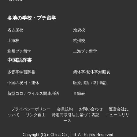
各地の学校・プチ留学
名古屋校
池袋校
上海校
杭州校
杭州プチ留学
上海プチ留学
中国語辞書
多音字学習辞書
簡体字·繁体字対照表
中国の祝日・連休
医療用語（常用編）
新型コロナウイルス関連用語
音節表
プライバシーポリシー
会員規約
お問い合わせ
運営会社に
ついて
リンク自由
特定商取引法に基づく表記
ニュースリリ
ース
Copyright (C) e-China Co., Ltd. All Rights Reserved.