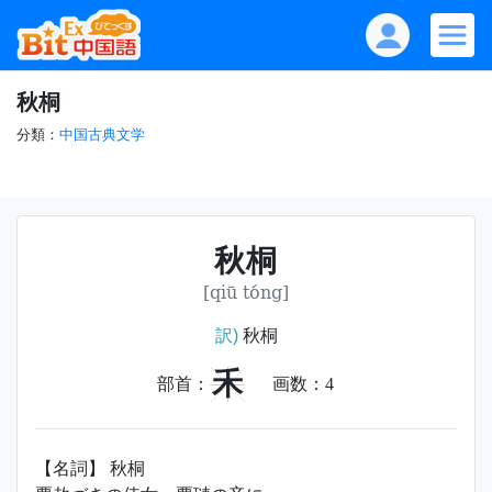
秋桐
分類：
中国古典文学
秋桐
[qiū tóng]
訳)
秋桐
禾
部首：
画数：
4
【名詞】 秋桐