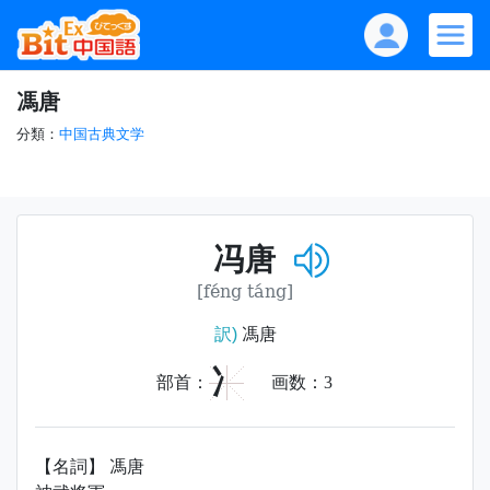
馮唐
分類：
中国古典文学
冯唐
[féng táng]
訳)
馮唐
冫
部首：
画数：
3
【名詞】 馮唐