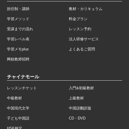
担任制・講師
教材・カリキュラム
学習メソッド
料金プラン
受講までの流れ
レッスン予約
学習レベル表
法人研修サービス
学習メモplus
よくあるご質問
网校教师招聘
チャイナモール
レッスンチケット
入門&初級教材
中級教材
上級教材
中国現代文学
中国語翻訳版
子ども中国語
CD・DVD
HSK検定