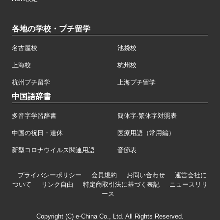
各地の学校・プチ留学
名古屋校
池袋校
上海校
杭州校
杭州プチ留学
上海プチ留学
中国語辞書
多音字学習辞書
簡体字·繁体字対照表
中国の祝日・連休
医療用語（常用編）
新型コロナウイルス関連用語
音節表
プライバシーポリシー
会員規約
お問い合わせ
運営会社に
ついて
リンク自由
特定商取引法に基づく表記
ニュースリリ
ース
Copyright (C) e-China Co., Ltd. All Rights Reserved.