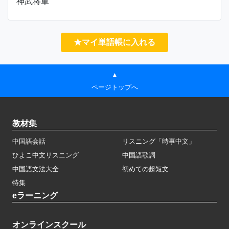
神武将軍
★マイ単語帳に入れる
▲
ページトップへ
教材集
中国語会話
リスニング「時事中文」
ひよこ中文リスニング
中国語歌詞
中国語文法大全
初めての超短文
特集
eラーニング
オンラインスクール