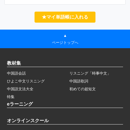
★マイ単語帳に入れる
▲
ページトップへ
教材集
中国語会話
リスニング「時事中文」
ひよこ中文リスニング
中国語歌詞
中国語文法大全
初めての超短文
特集
eラーニング
オンラインスクール