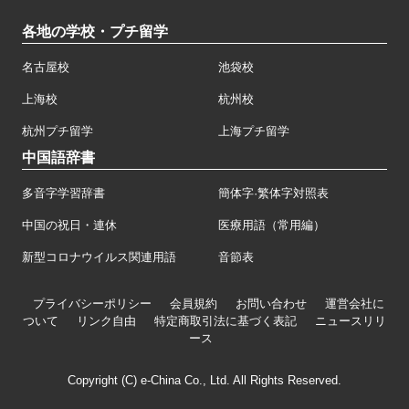
各地の学校・プチ留学
名古屋校
池袋校
上海校
杭州校
杭州プチ留学
上海プチ留学
中国語辞書
多音字学習辞書
簡体字·繁体字対照表
中国の祝日・連休
医療用語（常用編）
新型コロナウイルス関連用語
音節表
プライバシーポリシー
会員規約
お問い合わせ
運営会社に
ついて
リンク自由
特定商取引法に基づく表記
ニュースリリ
ース
Copyright (C) e-China Co., Ltd. All Rights Reserved.