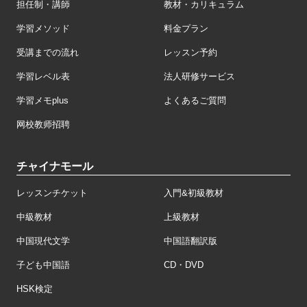
担任制・講師
教材・カリキュラム
学習メソッド
料金プラン
受講までの流れ
レッスン予約
学習レベル表
法人研修サービス
学習メモplus
よくあるご質問
网校教师招聘
チャイナモール
レッスンチケット
入門&初級教材
中級教材
上級教材
中国現代文学
中国語翻訳版
子ども中国語
CD・DVD
HSK検定