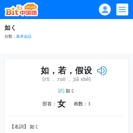
如く
分類：
基本会話
如，若，假设
[rú ， ruò ， jiǎ shè]
訳)
如く
女
部首：
画数：
3
【名詞】 如く