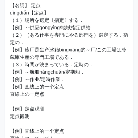
【名詞】 定点
dìngdiǎn【定点】
（１）場所を選定〔指定〕する．
【例】～供应gōngyìng/地域指定供給．
（２）（ある仕事を専門にやる部門を）選定する．指
定の．
【例】该厂是生产冰箱bīngxiāng的～厂/この工場は冷
蔵庫生産の専門工場である．
（３）時間が決まっている．定時の．
【例】～航船hángchuán/定期船．
【例】～作业/定時作業．
【例】直线上的一个定点
直線上の一定点
【例】定点观测
定点観測
【例】直线上的一个定点