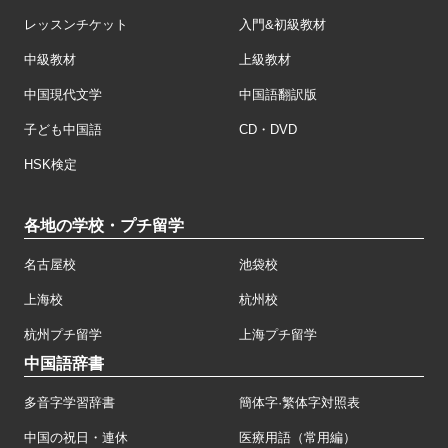
レッスンチケット
入門&初級教材
中級教材
上級教材
中国現代文学
中国語翻訳版
子ども中国語
CD・DVD
HSK検定
各地の学校・プチ留学
名古屋校
池袋校
上海校
杭州校
杭州プチ留学
上海プチ留学
中国語辞書
多音字学習辞書
簡体字·繁体字対照表
中国の祝日・連休
医療用語（常用編）