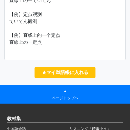
直線上の一ていてん
【例】定点观测
ていてん観測
【例】直线上的一个定点
直線上の一定点
★マイ単語帳に入れる
▲
ページトップへ
教材集
中国語会話
リスニング「時事中文」