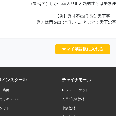
（鲁·Q７）しかし挙人旦那と趙秀才とは平素
【例】秀才不出门,能知天下事
秀才は門を出でずして,ことごとく天下の
★マイ単語帳に入れる
ラインスクール
チャイナモール
・講師
レッスンチケット
カリキュラム
入門&初級教材
ソッド
中級教材