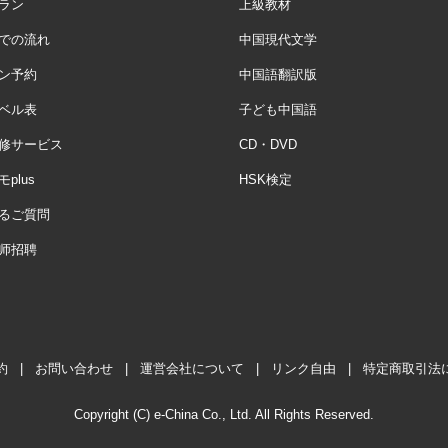
ラン
上級教材
での流れ
中国現代文学
ン予約
中国語翻訳版
ベル表
子ども中国語
修サービス
CD・DVD
plus
HSK検定
るご質問
师招聘
約
|
お問い合わせ
|
運営会社について
|
リンク自由
|
特定商取引法
Copyright (C) e-China Co., Ltd. All Rights Reserved.