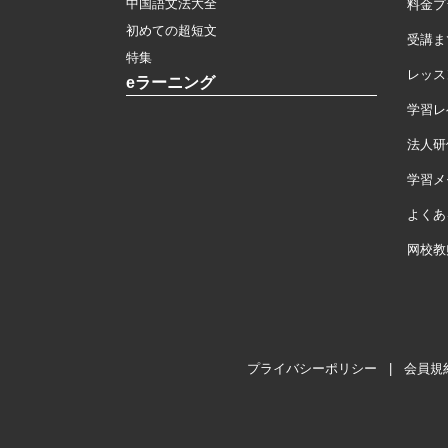
中国語文法大全
料金プ
初めての超短文
受講ま
特集
レッス
eラーニング
学習レ
法人研
学習メモ
よくあ
网校教
プライバシーポリシー
|
会員規