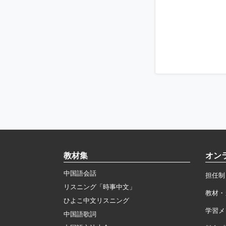
教材集
オン
中国語会話
担任制
リスニング「時事中文」
教材・
ひよこ中文リスニング
学習メ
中国語歌詞