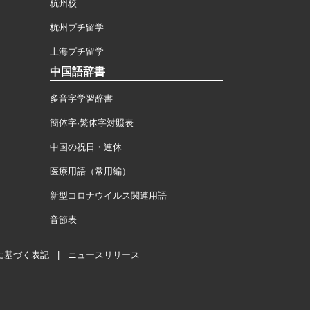
杭州校
杭州プチ留学
上海プチ留学
中国語辞書
多音字学習辞書
簡体字·繁体字対照表
中国の祝日・連休
医療用語（常用編）
新型コロナウイルス関連用語
音節表
に基づく表記
|
ニュースリリース