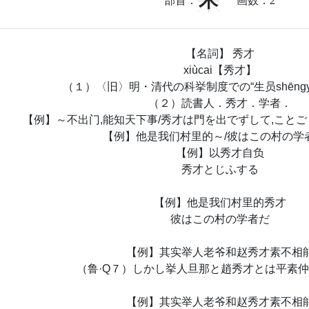
禾
部首：
画数：
2
【名詞】 秀才
xiùcai【秀才】
（１）〈旧〉明・清代の科挙制度での“生员shēngy
（２）読書人．秀才．学者．
【例】～不出门,能知天下事/秀才は門を出でずして,こと
【例】他是我们村里的～/彼はこの村の学
【例】以秀才自负
秀才とじふする
【例】他是我们村里的秀才
彼はこの村の学者だ
【例】其实举人老爷和赵秀才素不相
（鲁·Q７）しかし挙人旦那と趙秀才とは平素
【例】其实举人老爷和赵秀才素不相