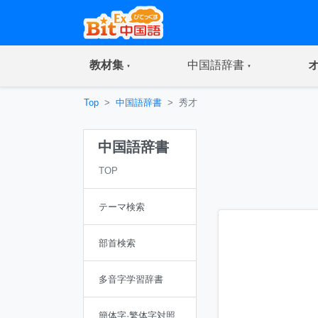
(current)
(current)
教材集
中国語辞書
Top
中国語辞書
秀才
中国語辞書
TOP
テーマ検索
部首検索
多音字学習辞書
簡体字·繁体字対照