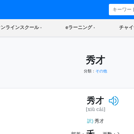
(current)
(current)
オンラインスクール
eラーニング
チャイ
秀才
分類：
その他
秀才
[xiù cái]
訳)
秀才