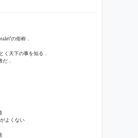
uán”の俗称．
ごとく天下の事を知る．
者だ．
能
仲がよくない
能