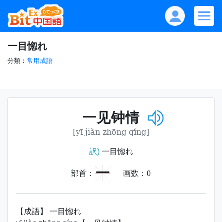
一目惚れ
分類：
常用成語
一见钟情
[yī jiàn zhōng qíng]
訳)
一目惚れ
一
部首：
画数：
0
【成語】 一目惚れ