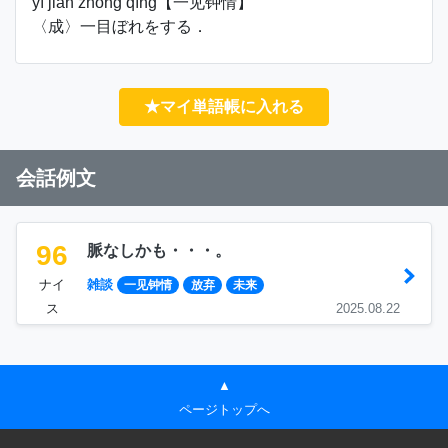
yī jiàn zhōng qíng【一见钟情】
〈成〉一目ぼれをする．
★マイ単語帳に入れる
会話例文
96
脈なしかも・・・。
ナイ
雑談
一见钟情
放弃
未来
ス
2025.08.22
▲
ページトップへ