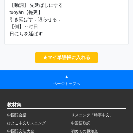
【動詞】 先延ばしにする
tuōyán【拖延】
引き延ばす．遅らせる．
【例】～时日
日にちを延ばす．
★マイ単語帳に入れる
▲
ページトップへ
教材集
中国語会話
リスニング「時事中文」
ひよこ中文リスニング
中国語歌詞
中国語文法大全
初めての超短文