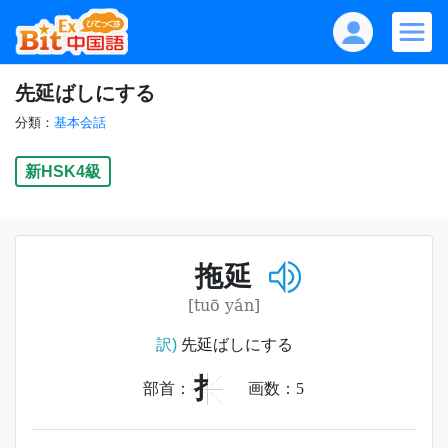
先延ばしにする
分類：
基本会話
新HSK4級
拖延
[tuō yán]
訳)
先延ばしにする
扌
部首：
画数：
5