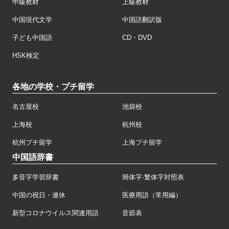
中級教材
上級教材
中国現代文学
中国語翻訳版
子ども中国語
CD・DVD
HSK検定
各地の学校・プチ留学
名古屋校
池袋校
上海校
杭州校
杭州プチ留学
上海プチ留学
中国語辞書
多音字学習辞書
簡体字·繁体字対照表
中国の祝日・連休
医療用語（常用編）
新型コロナウイルス関連用語
音節表