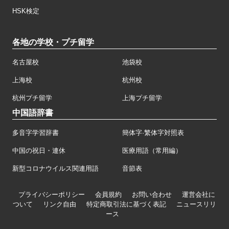
HSK検定
各地の学校・プチ留学
名古屋校
池袋校
上海校
杭州校
杭州プチ留学
上海プチ留学
中国語辞書
多音字学習辞書
簡体字·繁体字対照表
中国の祝日・連休
医療用語（常用編）
新型コロナウイルス関連用語
音節表
プライバシーポリシー
会員規約
お問い合わせ
運営会社に
ついて
リンク自由
特定商取引法に基づく表記
ニュースリリ
ース