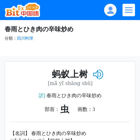
春雨とひき肉の辛味炒め
分類：
四川料理
蚂蚁上树
[mǎ yǐ shàng shù]
訳)
春雨とひき肉の辛味炒め
虫
部首：
画数：
3
【名詞】 春雨とひき肉の辛味炒め