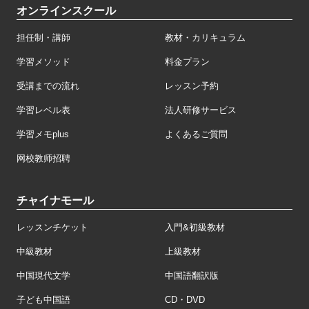
オンラインスクール
担任制・講師
教材・カリキュラム
学習メソッド
料金プラン
受講までの流れ
レッスン予約
学習レベル表
法人研修サービス
学習メモplus
よくあるご質問
网校教师招聘
チャイナモール
レッスンチケット
入門&初級教材
中級教材
上級教材
中国現代文学
中国語翻訳版
子ども中国語
CD・DVD