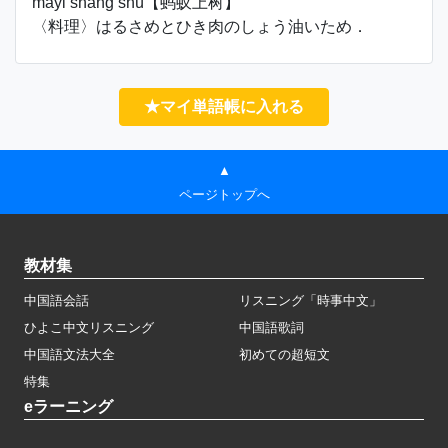
mǎyǐ shàng shù【蚂蚁上树】
〈料理〉はるさめとひき肉のしょう油いため．
★マイ単語帳に入れる
▲
ページトップへ
教材集
中国語会話
リスニング「時事中文」
ひよこ中文リスニング
中国語歌詞
中国語文法大全
初めての超短文
特集
eラーニング