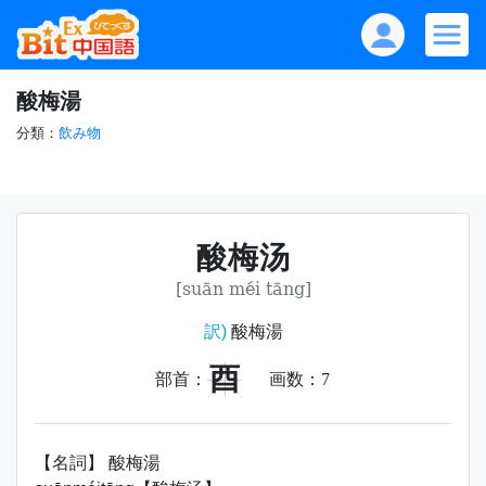
酸梅湯
分類：
飲み物
酸梅汤
[suān méi tāng]
訳)
酸梅湯
酉
部首：
画数：
7
【名詞】 酸梅湯