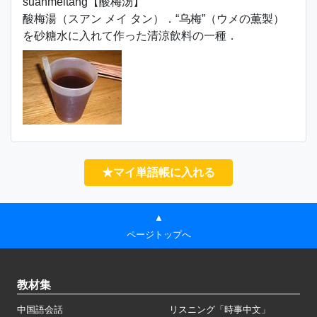
suānméitāng【酸梅汤】
酸梅湯（スアン メイ タン）．“乌梅”（ウメの薫製）
を砂糖水に入れて作った清涼飲料の一種．
★マイ単語帳に入れる
▲
ページトップへ
教材集
中国語会話
リスニング「時事中文」