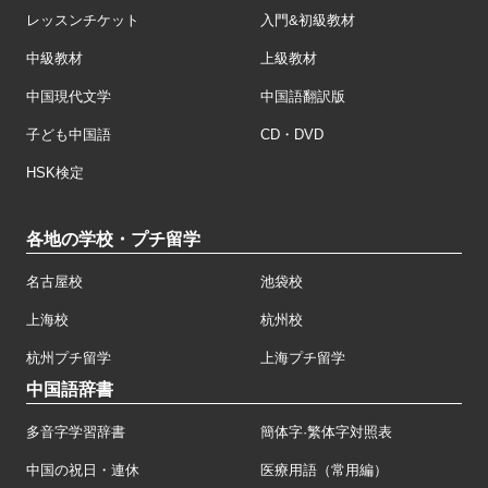
レッスンチケット
入門&初級教材
中級教材
上級教材
中国現代文学
中国語翻訳版
子ども中国語
CD・DVD
HSK検定
各地の学校・プチ留学
名古屋校
池袋校
上海校
杭州校
杭州プチ留学
上海プチ留学
中国語辞書
多音字学習辞書
簡体字·繁体字対照表
中国の祝日・連休
医療用語（常用編）