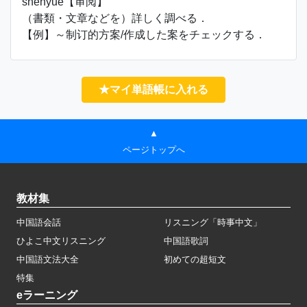
shěnyuè【审阅】
（書類・文章などを）詳しく調べる．
【例】～制订的方案/作成した案をチェックする．
★マイ単語帳に入れる
▲
ページトップへ
教材集
中国語会話
リスニング「時事中文」
ひよこ中文リスニング
中国語歌詞
中国語文法大全
初めての超短文
特集
eラーニング