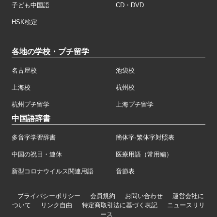
子ども中国語
CD・DVD
HSK検定
各地の学校・プチ留学
名古屋校
池袋校
上海校
杭州校
杭州プチ留学
上海プチ留学
中国語辞書
多音字学習辞書
簡体字·繁体字対照表
中国の祝日・連休
医療用語（常用編）
新型コロナウイルス関連用語
音節表
プライバシーポリシー
会員規約
お問い合わせ
運営会社に
ついて
リンク自由
特定商取引法に基づく表記
ニュースリリ
ース