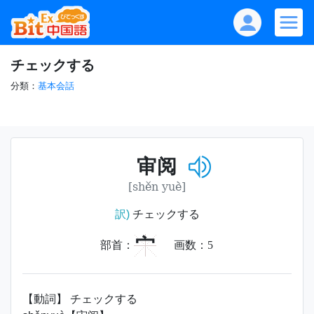
チェックする
分類：
基本会話
审阅
[shěn yuè]
訳)
チェックする
宀
部首：
画数：
5
【動詞】 チェックする