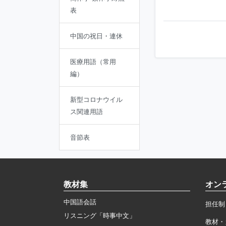
表
中国の祝日・連休
医療用語（常用
編）
新型コロナウイル
ス関連用語
音節表
教材集
オン
中国語会話
担任制
リスニング「時事中文」
教材・