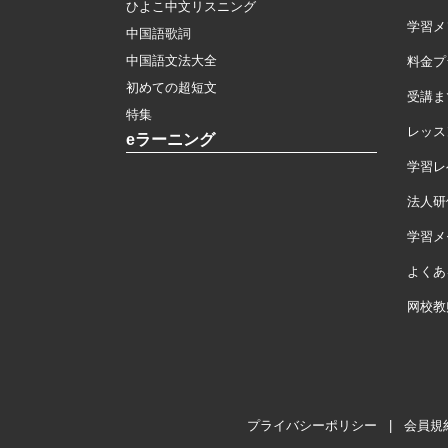
ひよこ中文リスニング
学習メ
中国語歌詞
中国語文法大全
料金プ
初めての超短文
受講ま
特集
レッス
eラーニング
学習レ
法人研
学習メモ
よくあ
网校教
プライバシーポリシー
|
会員規