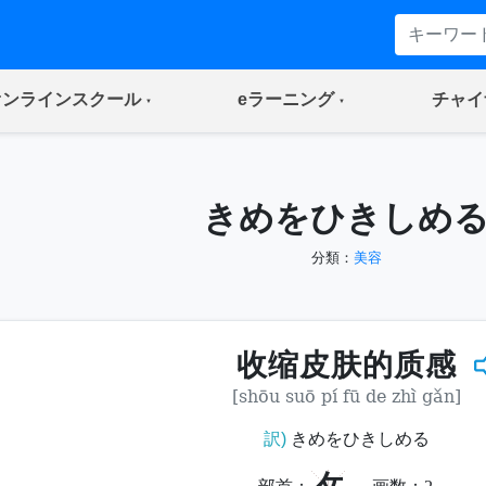
(current)
(current)
オンラインスクール
eラーニング
チャイ
きめをひきしめ
分類：
美容
收缩皮肤的质感
[shōu suō pí fū de zhì gǎn]
訳)
きめをひきしめる