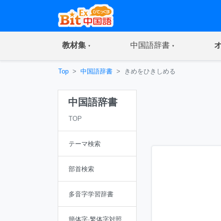
(current)
(current)
教材集
中国語辞書
Top
中国語辞書
きめをひきしめる
中国語辞書
TOP
テーマ検索
部首検索
多音字学習辞書
簡体字·繁体字対照