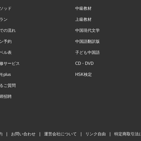
ソッド
中級教材
ラン
上級教材
での流れ
中国現代文学
ン予約
中国語翻訳版
ベル表
子ども中国語
修サービス
CD・DVD
plus
HSK検定
るご質問
师招聘
約
|
お問い合わせ
|
運営会社について
|
リンク自由
|
特定商取引法