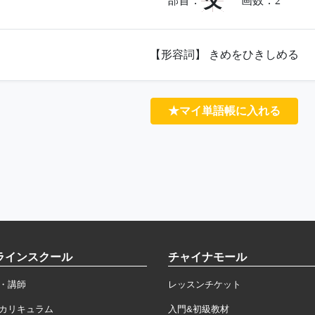
攵
部首：
画数：
2
【形容詞】 きめをひきしめる
★マイ単語帳に入れる
ラインスクール
チャイナモール
・講師
レッスンチケット
カリキュラム
入門&初級教材