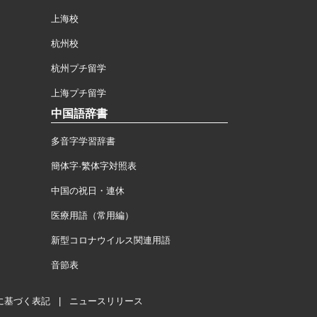
上海校
杭州校
杭州プチ留学
上海プチ留学
中国語辞書
多音字学習辞書
簡体字·繁体字対照表
中国の祝日・連休
医療用語（常用編）
新型コロナウイルス関連用語
音節表
に基づく表記
|
ニュースリリース