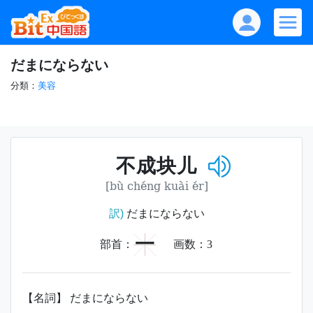
だまにならない
分類：
美容
不成块儿
[bù chéng kuài ér]
訳)
だまにならない
一
部首：
画数：
3
【名詞】 だまにならない