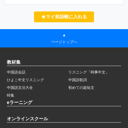
★マイ単語帳に入れる
▲
ページトップへ
教材集
中国語会話
リスニング「時事中文」
ひよこ中文リスニング
中国語歌詞
中国語文法大全
初めての超短文
特集
eラーニング
オンラインスクール