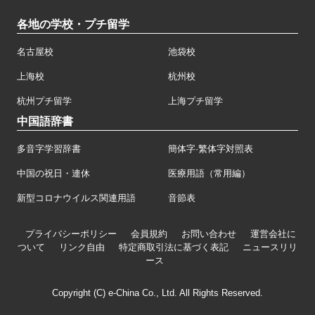
各地の学校・プチ留学
名古屋校
池袋校
上海校
杭州校
杭州プチ留学
上海プチ留学
中国語辞書
多音字学習辞書
簡体字·繁体字対照表
中国の祝日・連休
医療用語（常用編）
新型コロナウイルス関連用語
音節表
プライバシーポリシー
会員規約
お問い合わせ
運営会社に
ついて
リンク自由
特定商取引法に基づく表記
ニュースリリ
ース
Copyright (C) e-China Co., Ltd. All Rights Reserved.