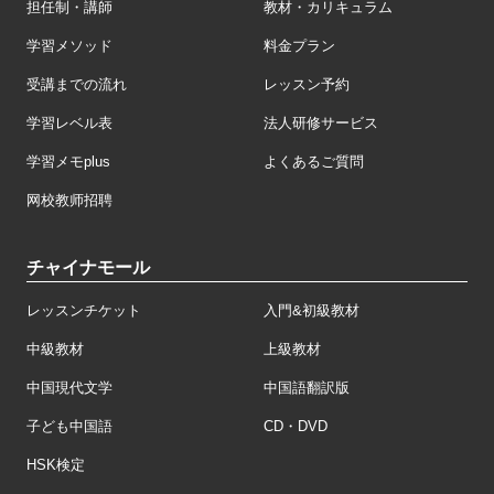
担任制・講師
教材・カリキュラム
学習メソッド
料金プラン
受講までの流れ
レッスン予約
学習レベル表
法人研修サービス
学習メモplus
よくあるご質問
网校教师招聘
チャイナモール
レッスンチケット
入門&初級教材
中級教材
上級教材
中国現代文学
中国語翻訳版
子ども中国語
CD・DVD
HSK検定