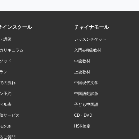
ラインスクール
チャイナモール
・講師
レッスンチケット
カリキュラム
入門&初級教材
ソッド
中級教材
ラン
上級教材
での流れ
中国現代文学
ン予約
中国語翻訳版
ベル表
子ども中国語
修サービス
CD・DVD
plus
HSK検定
るご質問