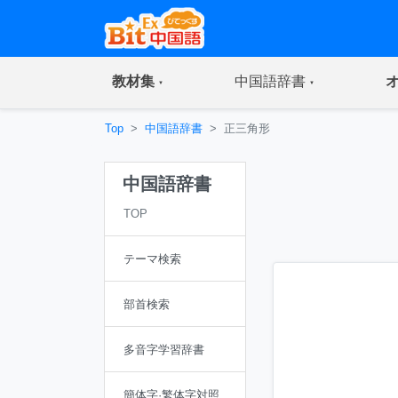
(current)
(current)
教材集
中国語辞書
Top
中国語辞書
正三角形
中国語辞書
TOP
テーマ検索
部首検索
多音字学習辞書
簡体字·繁体字対照