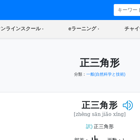
(current)
(current)
オンラインスクール
eラーニング
チャイ
正三角形
分類：
一般(自然科学と技術)
正三角形
[zhèng sān jiǎo xíng]
訳)
正三角形