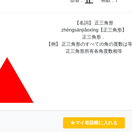
止
部首：
画数：
1
【名詞】 正三角形
zhèngsānjiǎoxíng【正三角形】
正三角形．
【例】 正三角形のすべての角の度数は
正三角形所有各角度数相等
★マイ単語帳に入れる