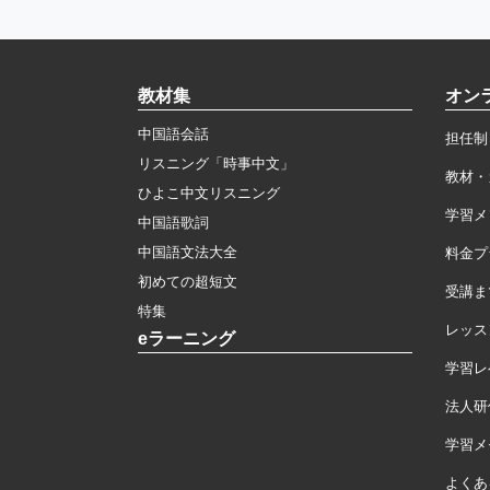
教材集
オン
中国語会話
担任制
リスニング「時事中文」
教材・
ひよこ中文リスニング
学習メ
中国語歌詞
中国語文法大全
料金プ
初めての超短文
受講ま
特集
レッス
eラーニング
学習レ
法人研
学習メモ
よくあ