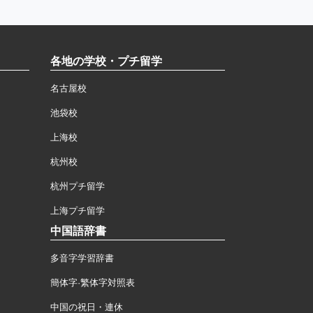
各地の学校・プチ留学
名古屋校
池袋校
上海校
杭州校
杭州プチ留学
上海プチ留学
中国語辞書
多音字学習辞書
簡体字·繁体字対照表
中国の祝日・連休