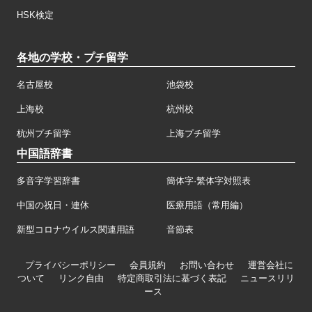
HSK検定
各地の学校・プチ留学
名古屋校
池袋校
上海校
杭州校
杭州プチ留学
上海プチ留学
中国語辞書
多音字学習辞書
簡体字·繁体字対照表
中国の祝日・連休
医療用語（常用編）
新型コロナウイルス関連用語
音節表
プライバシーポリシー
会員規約
お問い合わせ
運営会社に
ついて
リンク自由
特定商取引法に基づく表記
ニュースリリ
ース