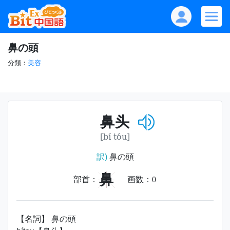
鼻の頭
分類：
美容
鼻头
[bí tóu]
訳)
鼻の頭
鼻
部首：
画数：
0
【名詞】 鼻の頭