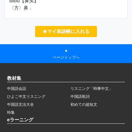
bítou【鼻头】
〈方〉鼻．
★マイ単語帳に入れる
▲
ページトップへ
教材集
中国語会話
リスニング「時事中文」
ひよこ中文リスニング
中国語歌詞
中国語文法大全
初めての超短文
特集
eラーニング