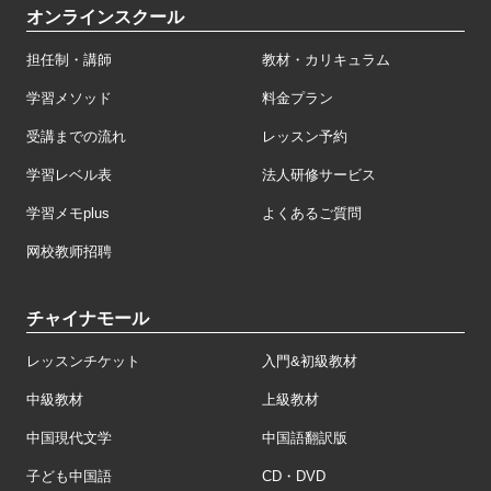
オンラインスクール
担任制・講師
教材・カリキュラム
学習メソッド
料金プラン
受講までの流れ
レッスン予約
学習レベル表
法人研修サービス
学習メモplus
よくあるご質問
网校教师招聘
チャイナモール
レッスンチケット
入門&初級教材
中級教材
上級教材
中国現代文学
中国語翻訳版
子ども中国語
CD・DVD