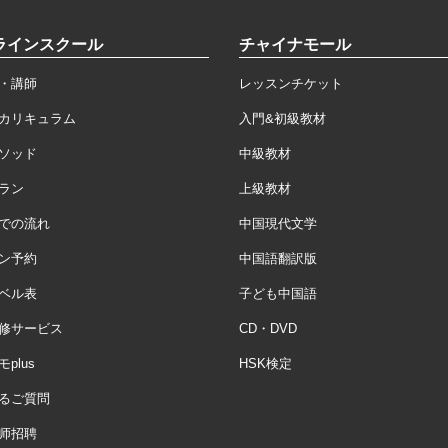
ラインスクール
チャイナモール
・講師
レッスンチケット
カリキュラム
入門&初級教材
ソッド
中級教材
ラン
上級教材
での流れ
中国現代文学
ン予約
中国語翻訳版
ベル表
子ども中国語
修サービス
CD・DVD
plus
HSK検定
るご質問
师招聘