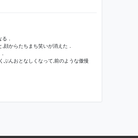
なる．
くと,顔からたちまち笑いが消えた．
る．
度はいくぶんおとなしくなって,前のような傲慢
．