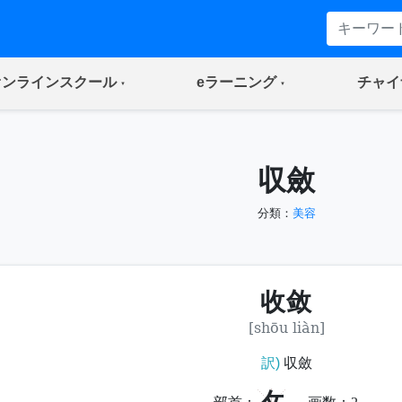
(current)
(current)
オンラインスクール
eラーニング
チャイ
収斂
分類：
美容
收敛
[shōu liàn]
訳)
収斂