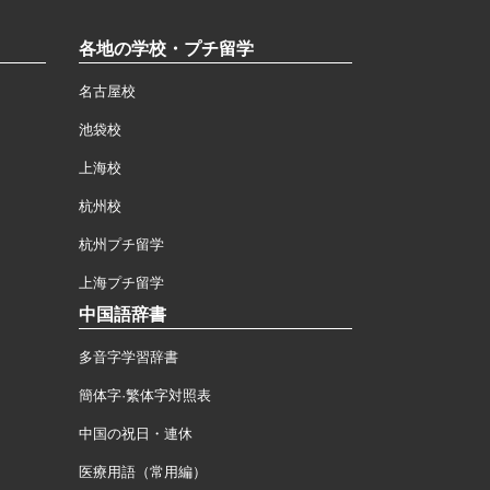
各地の学校・プチ留学
名古屋校
池袋校
上海校
杭州校
杭州プチ留学
上海プチ留学
中国語辞書
多音字学習辞書
簡体字·繁体字対照表
中国の祝日・連休
医療用語（常用編）