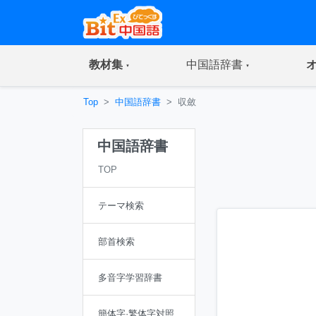
(current)
(current)
教材集
中国語辞書
Top
中国語辞書
収斂
中国語辞書
TOP
テーマ検索
部首検索
多音字学習辞書
簡体字·繁体字対照