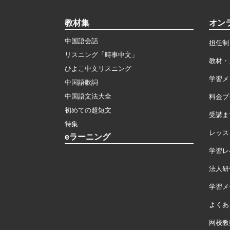
教材集
オン
中国語会話
担任制
リスニング「時事中文」
教材・
ひよこ中文リスニング
学習メ
中国語歌詞
中国語文法大全
料金プ
初めての超短文
受講ま
特集
レッス
eラーニング
学習レ
法人研
学習メモ
よくあ
网校教