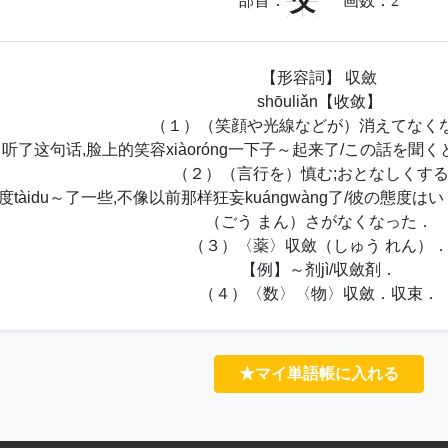
攵
部首：
画数：
2
【形容詞】 収斂
shōuliǎn【收敛】
（１）（笑顔や光線などが）消えてなく
听了这句话,脸上的笑容xiàoróng一下子～起来了/この話を聞
（２）（言行を）慎む;おとなしくす
tàidu～了一些,不像以前那样狂妄kuángwàng了/彼の態
（ごう まん）さがなくなった．
（３）〈薬〉収斂（しゅう れん）
【例】～剂jì/収斂剤．
（４）〈数〉〈物〉収斂．収束．
★マイ単語帳に入れる