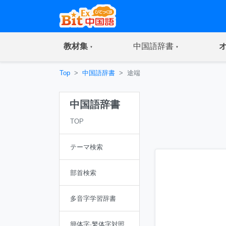
(current)
(current)
教材集
中国語辞書
Top
中国語辞書
途端
中国語辞書
TOP
テーマ検索
部首検索
多音字学習辞書
簡体字·繁体字対照