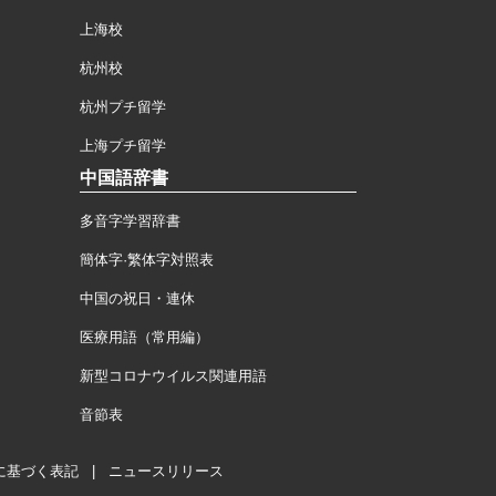
上海校
杭州校
杭州プチ留学
上海プチ留学
中国語辞書
多音字学習辞書
簡体字·繁体字対照表
中国の祝日・連休
医療用語（常用編）
新型コロナウイルス関連用語
音節表
に基づく表記
|
ニュースリリース