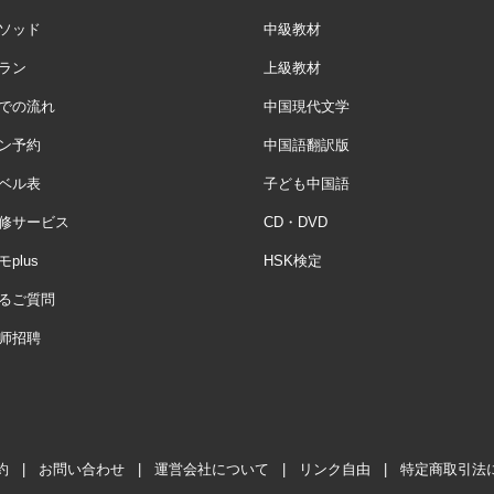
ソッド
中級教材
ラン
上級教材
での流れ
中国現代文学
ン予約
中国語翻訳版
ベル表
子ども中国語
修サービス
CD・DVD
plus
HSK検定
るご質問
师招聘
約
|
お問い合わせ
|
運営会社について
|
リンク自由
|
特定商取引法