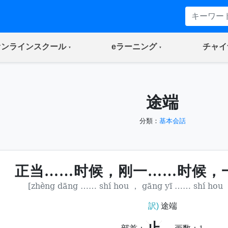
(current)
(current)
オンラインスクール
eラーニング
チャイ
途端
分類：
基本会話
正当……时候，刚一……时候，
[zhèng dāng …… shí hou ， gāng yī …… shí hou
訳)
途端