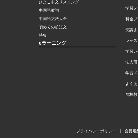
ひよこ中文リスニング
学習メ
中国語歌詞
中国語文法大全
料金プ
初めての超短文
受講ま
特集
レッス
eラーニング
学習レ
法人研
学習メモ
よくあ
网校教
プライバシーポリシー
|
会員規