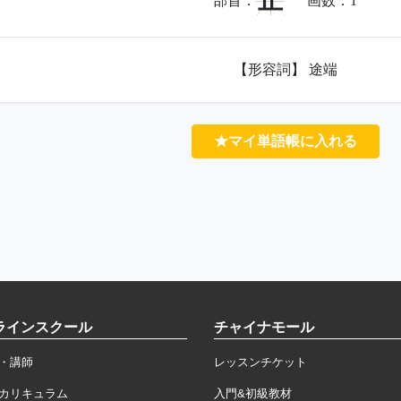
止
部首：
画数：
1
【形容詞】 途端
★マイ単語帳に入れる
ラインスクール
チャイナモール
・講師
レッスンチケット
カリキュラム
入門&初級教材