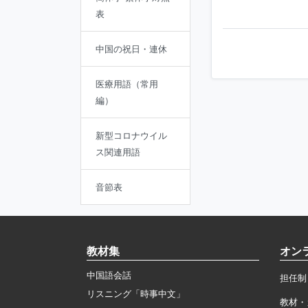
表
中国の祝日・連休
医療用語（常用
編）
新型コロナウイル
ス関連用語
音節表
教材集
オン
中国語会話
担任制
リスニング「時事中文」
教材・