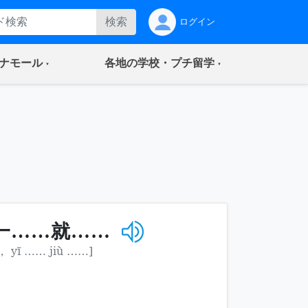
検索
ログイン
(current)
(current)
ナモール
各地の学校・プチ留学
一……就……
 ， yī …… jiù ……]