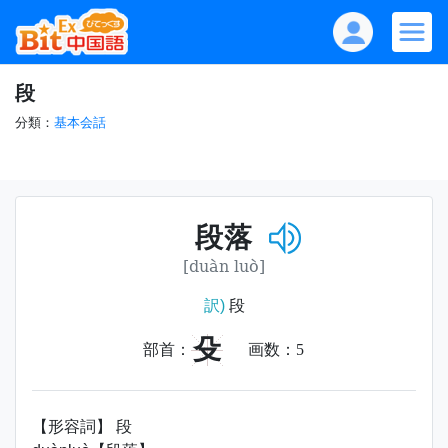
段
分類：
基本会話
段落
[duàn luò]
訳)
段
殳
部首：
画数：
5
【形容詞】 段