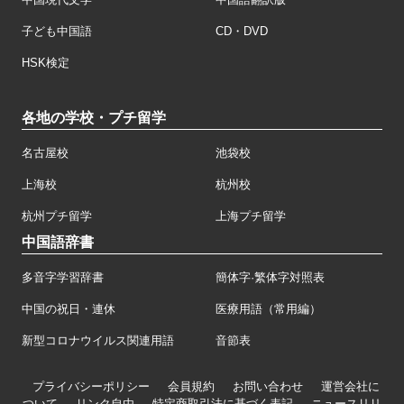
子ども中国語
CD・DVD
HSK検定
各地の学校・プチ留学
名古屋校
池袋校
上海校
杭州校
杭州プチ留学
上海プチ留学
中国語辞書
多音字学習辞書
簡体字·繁体字対照表
中国の祝日・連休
医療用語（常用編）
新型コロナウイルス関連用語
音節表
プライバシーポリシー
会員規約
お問い合わせ
運営会社に
ついて
リンク自由
特定商取引法に基づく表記
ニュースリリ