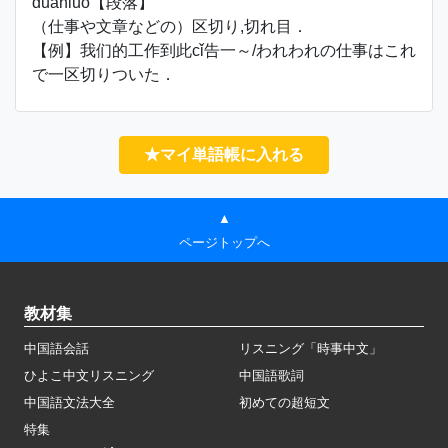
duànluò【段落】
（仕事や文章などの）区切り,切れ目．
【例】我们的工作到此cǐ告一～/われわれの仕事はこれ
で一区切りついた．
★マイ単語帳に入れる
▲
ページトップへ
教材集
中国語会話
リスニング「時事中文」
ひよこ中文リスニング
中国語歌詞
中国語文法大全
初めての超短文
特集