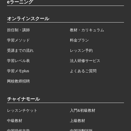
eラーニング
オンラインスクール
担任制・講師
教材・カリキュラム
学習メソッド
料金プラン
受講までの流れ
レッスン予約
学習レベル表
法人研修サービス
学習メモplus
よくあるご質問
网校教师招聘
チャイナモール
レッスンチケット
入門&初級教材
中級教材
上級教材
中国現代文学
中国語翻訳版