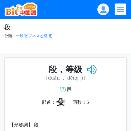
段
分類：
一般(ビジネスと経済)
段，等级
[duàn ， děng jí]
訳)
段
殳
部首：
画数：
5
【形容詞】 段