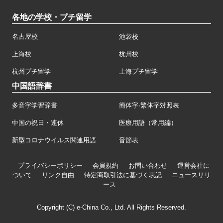
各地の学校・プチ留学
名古屋校
池袋校
上海校
杭州校
杭州プチ留学
上海プチ留学
中国語辞書
多音字学習辞書
簡体字·繁体字対照表
中国の祝日・連休
医療用語（常用編）
新型コロナウイルス関連用語
音節表
プライバシーポリシー
会員規約
お問い合わせ
運営会社に
ついて
リンク自由
特定商取引法に基づく表記
ニュースリリ
ース
Copyright (C) e-China Co., Ltd. All Rights Reserved.