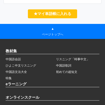
★マイ単語帳に入れる
▲
ページトップへ
教材集
中国語会話
リスニング「時事中文」
ひよこ中文リスニング
中国語歌詞
中国語文法大全
初めての超短文
特集
eラーニング
オンラインスクール