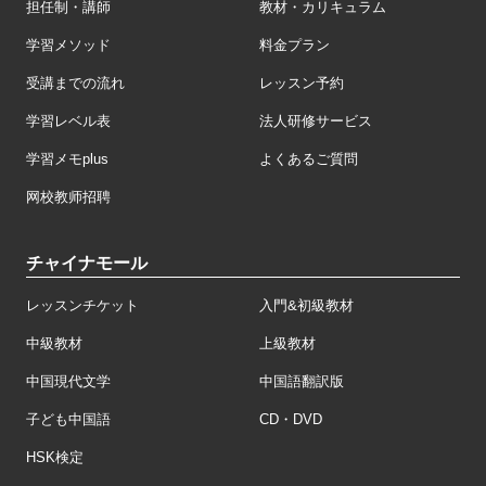
担任制・講師
教材・カリキュラム
学習メソッド
料金プラン
受講までの流れ
レッスン予約
学習レベル表
法人研修サービス
学習メモplus
よくあるご質問
网校教师招聘
チャイナモール
レッスンチケット
入門&初級教材
中級教材
上級教材
中国現代文学
中国語翻訳版
子ども中国語
CD・DVD
HSK検定