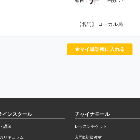
尸
部首：
画数：
4
【名詞】 ローカル局
★マイ単語帳に入れる
ラインスクール
チャイナモール
・講師
レッスンチケット
カリキュラム
入門&初級教材