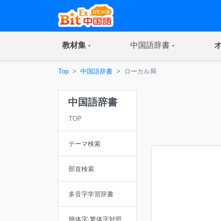
(current)
(current)
教材集
中国語辞書
Top
中国語辞書
ローカル局
中国語辞書
TOP
テーマ検索
部首検索
多音字学習辞書
簡体字·繁体字対照