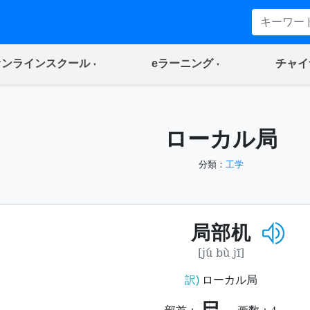
(current)
(current)
オンラインスクール
eラーニング
チャイ
ローカル局
分類：
工学
局部机
[jú bù jī]
訳)
ローカル局