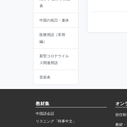
表
中国の祝日・連休
医療用語（常用
編）
新型コロナウイル
ス関連用語
音節表
教材集
オン
中国語会話
担任制
リスニング「時事中文」
教材・