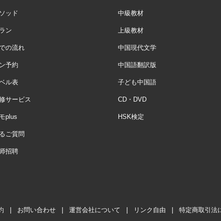
ソッド
中級教材
ラン
上級教材
での流れ
中国現代文学
ン予約
中国語翻訳版
ベル表
子ども中国語
修サービス
CD・DVD
plus
HSK検定
るご質問
师招聘
約
|
お問い合わせ
|
運営会社について
|
リンク自由
|
特定商取引法