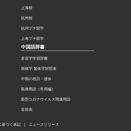
上海校
杭州校
杭州プチ留学
上海プチ留学
中国語辞書
多音字学習辞書
簡体字·繁体字対照表
中国の祝日・連休
医療用語（常用編）
新型コロナウイルス関連用語
音節表
に基づく表記
|
ニュースリリース