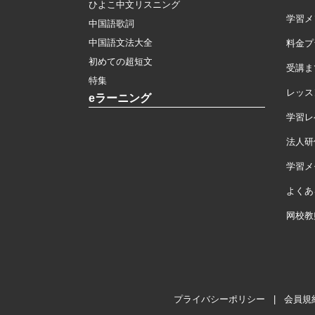
ひよこ中文リスニング
学習メ
中国語歌詞
中国語文法大全
料金プ
初めての超短文
受講ま
特集
レッス
eラーニング
学習レ
法人研
学習メモ
よくあ
网校教
プライバシーポリシー
|
会員規