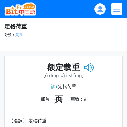
定格荷重
分類：
貿易
额定载重
[é dìng zài zhòng]
訳)
定格荷重
页
部首：
画数：
9
【名詞】 定格荷重