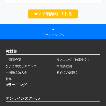
★マイ単語帳に入れる
▲
ページトップへ
教材集
中国語会話
リスニング「時事中文」
ひよこ中文リスニング
中国語歌詞
中国語文法大全
初めての超短文
特集
eラーニング
オンラインスクール