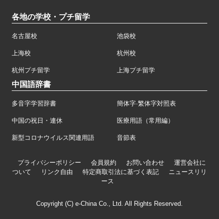
各地の学校・プチ留学
名古屋校
池袋校
上海校
杭州校
杭州プチ留学
上海プチ留学
中国語辞書
多音字学習辞書
簡体字·繁体字対照表
中国の祝日・連休
医療用語（常用編）
新型コロナウイルス関連用語
音節表
プライバシーポリシー
会員規約
お問い合わせ
運営会社に
ついて
リンク自由
特定商取引法に基づく表記
ニュースリリ
ース
Copyright (C) e-China Co., Ltd. All Rights Reserved.