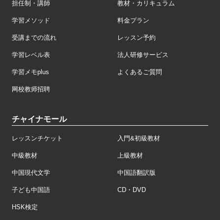
担任制・講師
教材・カリキュラム
学習メソッド
料金プラン
受講までの流れ
レッスン予約
学習レベル表
法人研修サービス
学習メモplus
よくあるご質問
网校教师招聘
チャイナモール
レッスンチケット
入門&初級教材
中級教材
上級教材
中国現代文学
中国語翻訳版
子ども中国語
CD・DVD
HSK検定