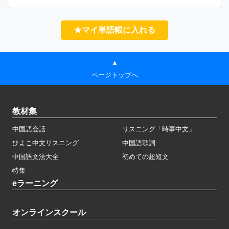
★マイ単語帳に入れる
▲
ページトップへ
教材集
中国語会話
リスニング「時事中文」
ひよこ中文リスニング
中国語歌詞
中国語文法大全
初めての超短文
特集
eラーニング
オンラインスクール