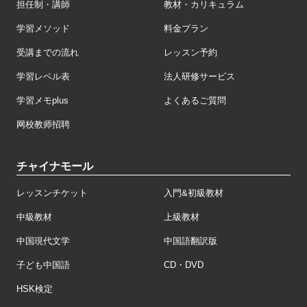
担任制・講師
教材・カリキュラム
学習メソッド
料金プラン
受講までの流れ
レッスン予約
学習レベル表
法人研修サービス
学習メモplus
よくあるご質問
网校教师招聘
チャイナモール
レッスンチケット
入門&初級教材
中級教材
上級教材
中国現代文学
中国語翻訳版
子ども中国語
CD・DVD
HSK検定