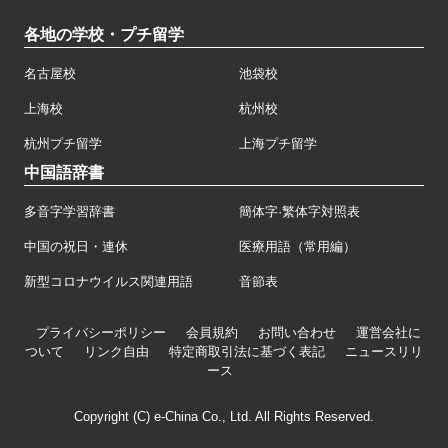
各地の学校・プチ留学
名古屋校
池袋校
上海校
杭州校
杭州プチ留学
上海プチ留学
中国語辞書
多音字学習辞書
簡体字·繁体字対照表
中国の祝日・連休
医療用語（常用編）
新型コロナウイルス関連用語
音節表
プライバシーポリシー
会員規約
お問い合わせ
運営会社に
ついて
リンク自由
特定商取引法に基づく表記
ニュースリリ
ース
Copyright (C) e-China Co., Ltd. All Rights Reserved.