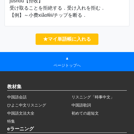
jùshōu【拒收】
受け取ることを拒絶する．受け入れを拒む．
【例】～小费xiǎofèi/チップを断る．
★マイ単語帳に入れる
▲
ページトップへ
教材集
中国語会話
リスニング「時事中文」
ひよこ中文リスニング
中国語歌詞
中国語文法大全
初めての超短文
特集
eラーニング