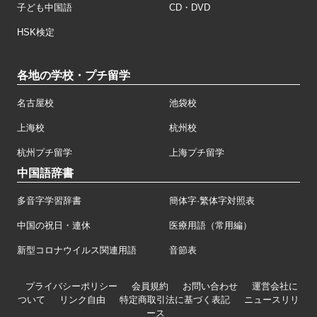
子ども中国語
CD・DVD
HSK検定
各地の学校・プチ留学
名古屋校
池袋校
上海校
杭州校
杭州プチ留学
上海プチ留学
中国語辞書
多音字学習辞書
簡体字·繁体字対照表
中国の祝日・連休
医療用語（常用編）
新型コロナウイルス関連用語
音節表
プライバシーポリシー
会員規約
お問い合わせ
運営会社に
ついて
リンク自由
特定商取引法に基づく表記
ニュースリリ
ース