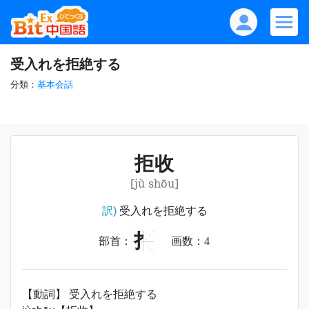
受入れを拒絶する
分類：
基本会話
拒收
[jù shōu]
訳)
受入れを拒絶する
扌
部首：
画数：
4
【動詞】 受入れを拒絶する