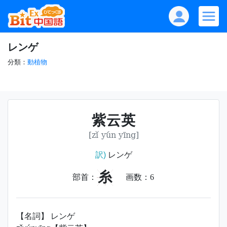
レンゲ
分類：
動植物
紫云英
[zǐ yún yīng]
訳)
レンゲ
糸
部首：
画数：
6
【名詞】 レンゲ