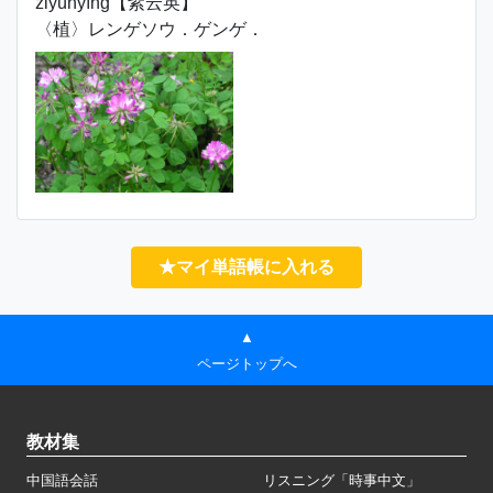
zǐyúnyīng【紫云英】
〈植〉レンゲソウ．ゲンゲ．
★マイ単語帳に入れる
▲
ページトップへ
教材集
中国語会話
リスニング「時事中文」