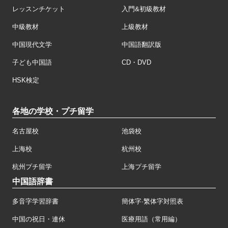
レッスンチケット
入門&初級教材
中級教材
上級教材
中国現代文学
中国語翻訳版
子ども中国語
CD・DVD
HSK検定
各地の学校・プチ留学
名古屋校
池袋校
上海校
杭州校
杭州プチ留学
上海プチ留学
中国語辞書
多音字学習辞書
簡体字·繁体字対照表
中国の祝日・連休
医療用語（常用編）