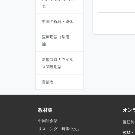
表
中国の祝日・連休
医療用語（常用
編）
新型コロナウイル
ス関連用語
音節表
教材集
オン
中国語会話
担任制
リスニング「時事中文」
教材・