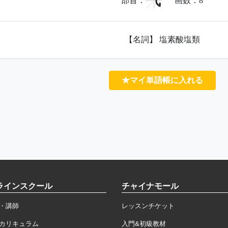
气
部首：
画数：
8
【名詞】 塩素酸塩類
★マイ単語帳に入れる
ラインスクール
チャイナモール
・講師
レッスンチケット
カリキュラム
入門&初級教材