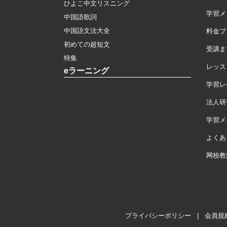
ひよこ中文リスニング
学習メ
中国語歌詞
中国語文法大全
料金プ
初めての超短文
受講ま
特集
レッス
eラーニング
学習レ
法人研
学習メモ
よくあ
网校教
プライバシーポリシー
|
会員規