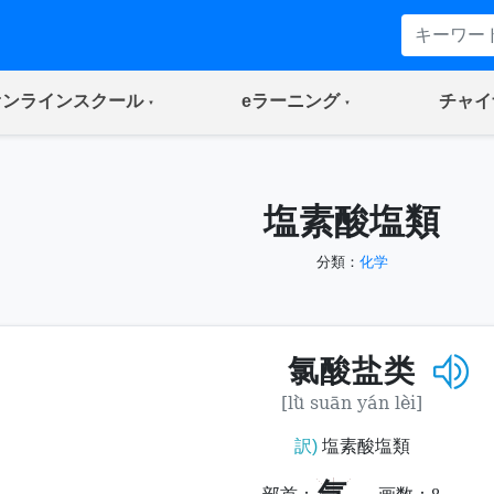
(current)
(current)
オンラインスクール
eラーニング
チャイ
塩素酸塩類
分類：
化学
氯酸盐类
[lǜ suān yán lèi]
訳)
塩素酸塩類