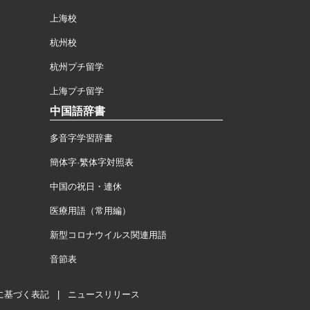
上海校
杭州校
杭州プチ留学
上海プチ留学
中国語辞書
多音字学習辞書
簡体字·繁体字対照表
中国の祝日・連休
医療用語（常用編）
新型コロナウイルス関連用語
音節表
に基づく表記
|
ニュースリリース