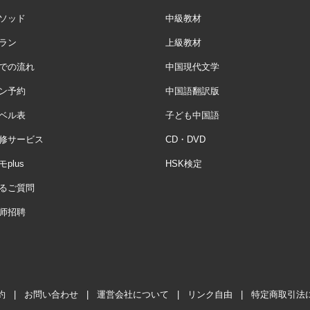
ソッド
中級教材
ラン
上級教材
での流れ
中国現代文学
ン予約
中国語翻訳版
ベル表
子ども中国語
修サービス
CD・DVD
plus
HSK検定
るご質問
师招聘
約
|
お問い合わせ
|
運営会社について
|
リンク自由
|
特定商取引法