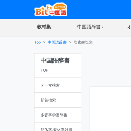
(current)
(current)
教材集
中国語辞書
Top
中国語辞書
塩素酸塩類
中国語辞書
TOP
テーマ検索
部首検索
多音字学習辞書
簡体字·繁体字対照