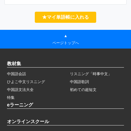
★マイ単語帳に入れる
▲
ページトップへ
教材集
中国語会話
リスニング「時事中文」
ひよこ中文リスニング
中国語歌詞
中国語文法大全
初めての超短文
特集
eラーニング
オンラインスクール