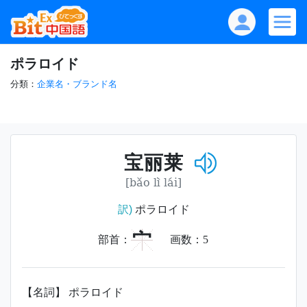
ポラロイド
分類：
企業名・ブランド名
宝丽莱
[bǎo lì lái]
訳)
ポラロイド
宀
部首：
画数：
5
【名詞】 ポラロイド