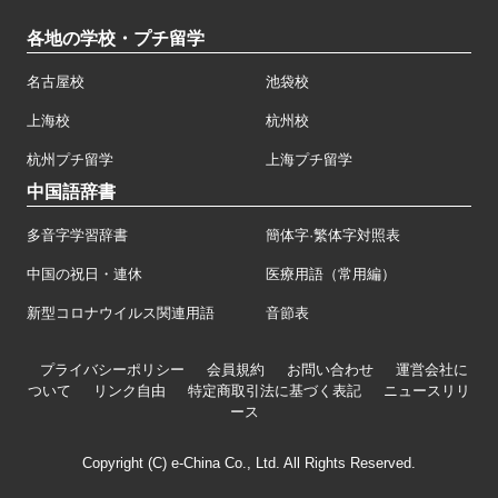
各地の学校・プチ留学
名古屋校
池袋校
上海校
杭州校
杭州プチ留学
上海プチ留学
中国語辞書
多音字学習辞書
簡体字·繁体字対照表
中国の祝日・連休
医療用語（常用編）
新型コロナウイルス関連用語
音節表
プライバシーポリシー
会員規約
お問い合わせ
運営会社に
ついて
リンク自由
特定商取引法に基づく表記
ニュースリリ
ース
Copyright (C) e-China Co., Ltd. All Rights Reserved.