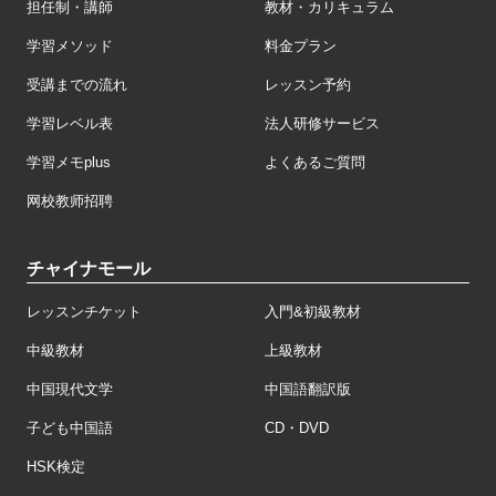
担任制・講師
教材・カリキュラム
学習メソッド
料金プラン
受講までの流れ
レッスン予約
学習レベル表
法人研修サービス
学習メモplus
よくあるご質問
网校教师招聘
チャイナモール
レッスンチケット
入門&初級教材
中級教材
上級教材
中国現代文学
中国語翻訳版
子ども中国語
CD・DVD
HSK検定